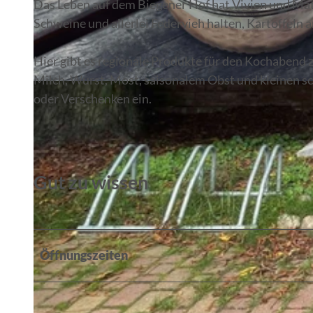
Das Leben auf dem Biegener Hof hat Vivien und Matt
Schweine und allerlei Federvieh halten, Kartoffeln
Hier gibt es regionale Produkte für den Kochabend 
Milch, Wurst, Most, saisonalem Obst und kleinen 
© Constanze Mikeska
oder Verschenken ein.
Gut zu wissen
Öffnungszeiten