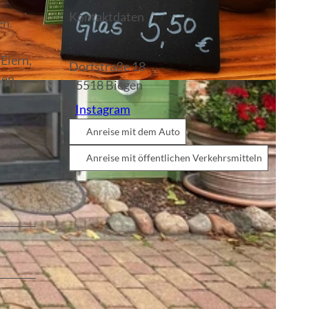
Kontaktdaten
en.
Eiern,
Dorfstraße 18
men
15518
Biegen
Instagram
Anreise mit dem Auto
Anreise mit öffentlichen Verkehrsmitteln