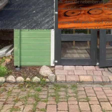
hias so mit dem Land verknüpft, dass sie nebenberuflich
 anbauen und nun auch einen kleinen Hofladen eröffnet hab
zu Hause oder das Picknick unterwegs. Mit jedem Kauf von 
schönen Dingen packt ihr ein Stück Landleben zum Mitneh
© Constanze Mikeska