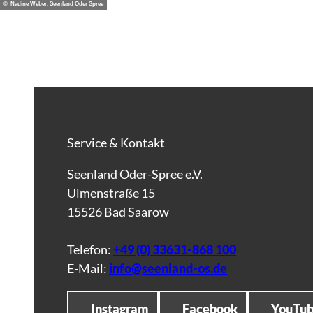
© Nadine Weber, Seenland Oder Spree
Service & Kontakt
Seenland Oder-Spree e.V.
Ulmenstraße 15
15526 Bad Saarow
Telefon:
+49 (0) 33631-868 100
E-Mail:
info@seenland-os.de
Instagram
Facebook
YouTu