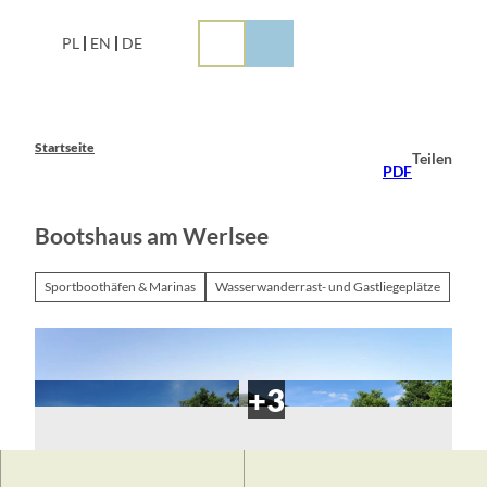
Z
u
PL
EN
DE
m
I
n
h
a
Startseite
Teilen
l
PDF
t
Bootshaus am Werlsee
Sportboothäfen & Marinas
Wasserwanderrast- und Gastliegeplätze