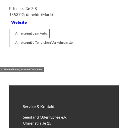
t
Erlenstraße 7-8
i
15537
Grünheide (Mark)
n
Website
D
r
Anreise mit dem Auto
ü
h
Anreise mit öffentlichen Verkehrsmitteln
l
© Nadine Weber, Seenland Oder Spree
Service & Kontakt
Seenland Oder-Spree e.V.
Ulmenstraße 15