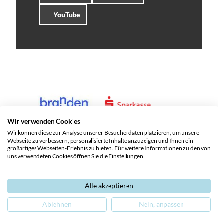
YouTube
Wir verwenden Cookies
Wir können diese zur Analyse unserer Besucherdaten platzieren, um unsere
Webseite zu verbessern, personalisierte Inhalte anzuzeigen und Ihnen ein
großartiges Webseiten-Erlebnis zu bieten. Für weitere Informationen zu den von
uns verwendeten Cookies öffnen Sie die Einstellungen.
Alle akzeptieren
Service und Kontakte
Impressum
Datenschutz
Ablehnen
Nein, anpassen
Barrierefreiheit
Leichte Sprache