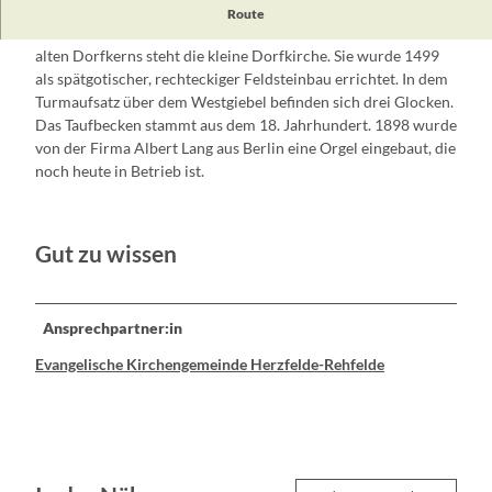
Der alte Dorfkern Lichtenows befindet sich ungefähr einen
Route
Kilometer nördlich der Bundesstraße B 1. Inmitten dieses
alten Dorfkerns steht die kleine Dorfkirche. Sie wurde 1499
als spätgotischer, rechteckiger Feldsteinbau errichtet. In dem
Turmaufsatz über dem Westgiebel befinden sich drei Glocken.
Das Taufbecken stammt aus dem 18. Jahrhundert. 1898 wurde
von der Firma Albert Lang aus Berlin eine Orgel eingebaut, die
noch heute in Betrieb ist.
Gut zu wissen
Ansprechpartner:in
Evangelische Kirchengemeinde Herzfelde-Rehfelde