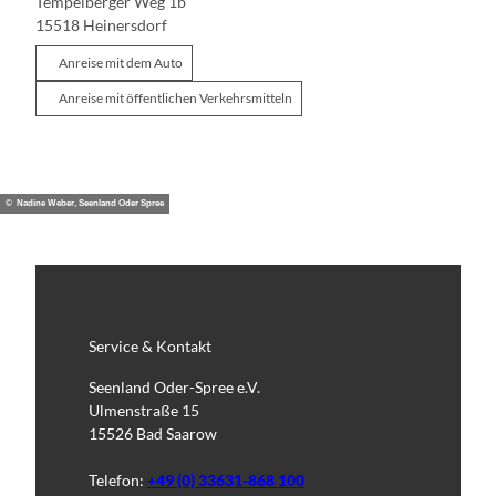
Tempelberger Weg 1b
15518
Heinersdorf
Anreise mit dem Auto
Anreise mit öffentlichen Verkehrsmitteln
© Nadine Weber, Seenland Oder Spree
Service & Kontakt
Seenland Oder-Spree e.V.
Ulmenstraße 15
15526 Bad Saarow
Telefon:
+49 (0) 33631-868 100