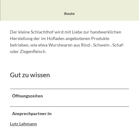
Im Landschlachthof Lehmann können Sie bequem Ihr E-Bike
Route
laden.
Der kleine Schlachthof wird mit Liebe zur handwerklichen
Herstellung der im Hofladen angebotenen Produkte
betrieben, wie etwa Wurstwaren aus Rind-, Schwein-, Schaf-
oder Ziegenfleisch.
Gut zu wissen
Öffnungszeiten
Ansprechpartner:in
Lutz Lehmann