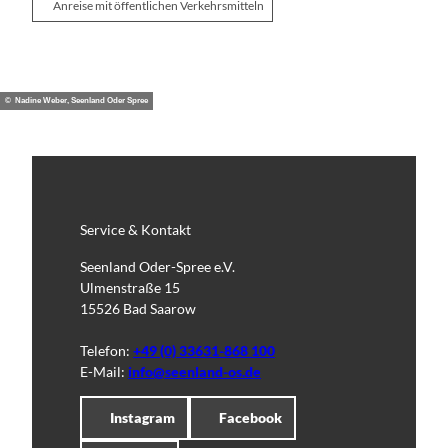
Anreise mit öffentlichen Verkehrsmitteln
© Nadine Weber, Seenland Oder Spree
Service & Kontakt
Seenland Oder-Spree e.V.
Ulmenstraße 15
15526 Bad Saarow
Telefon:
+49 (0) 33631-868 100
E-Mail:
info@seenland-os.de
Instagram
Facebook