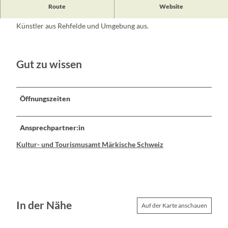
Die Entreegalerie befindet sich im Gebäude der Außenstelle
Route
Website
des Amtes Märkische Schweiz. Jährlich stellen hier mehrmals
Künstler aus Rehfelde und Umgebung aus.
Gut zu wissen
Öffnungszeiten
Ansprechpartner:in
Kultur- und Tourismusamt Märkische Schweiz
In der Nähe
Auf der Karte anschauen