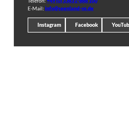
Telefon:
+49 (0) 33631-868 100
E-Mail:
info@seenland-os.de
Instagram
Facebook
YouTu