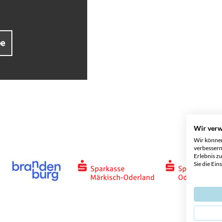
be
Wir ver
Wir können
verbessern
Erlebnis z
Sie die Ein