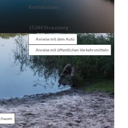
Kontaktdaten
15344
Strausberg
Anreise mit dem Auto
Anreise mit öffentlichen Verkehrsmitteln
schauen