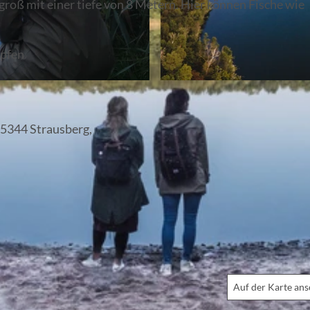
 groß mit einer tiefe von 8 Metern. Hier können Fische wie
rpfen
© Christoph Creuzburg, Lizenz: Seenland Oder-Spree
15344 Strausberg,
Auf der Karte an