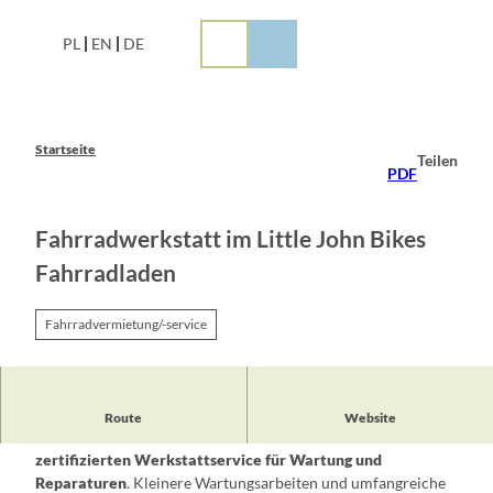
Z
u
PL
EN
DE
m
I
n
h
a
Startseite
Teilen
l
PDF
t
Fahrradwerkstatt im Little John Bikes
Fahrradladen
Fahrradvermietung/-service
Der
Fahrradladen Little John Bikes in Frankfurt (Oder)
Route
Website
bietet neben dem Verkauf von Fahrrädern einen
zertifizierten Werkstattservice für Wartung und
Reparaturen
. Kleinere Wartungsarbeiten und umfangreiche