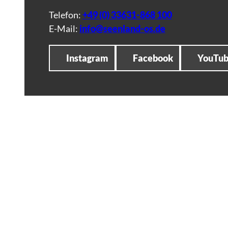
Telefon:
+49 (0) 33631-868 100
E-Mail:
info@seenland-os.de
Instagram
Facebook
YouTu