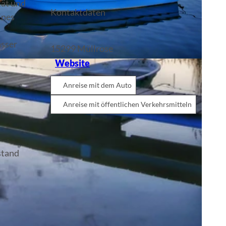
tät und
Kontaktdaten
ines
asser
15299
Müllrose
Website
Anreise mit dem Auto
Anreise mit öffentlichen Verkehrsmitteln
stand