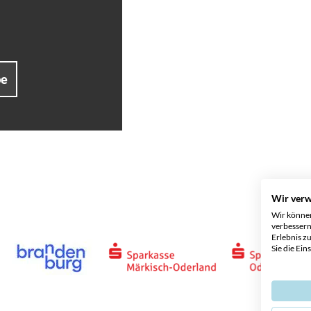
be
Wir ver
Wir können
verbessern
Erlebnis z
Sie die Ein