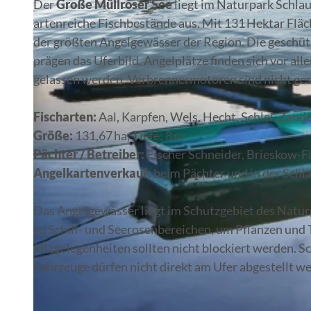
Der
Große Müllroser See
liegt im Naturpark Schla
artenreiche Fischbestände aus. Mit 131 Hektar Fläch
der größten Angelgewässer der Region. Die geschütz
prägen das Uferbild. Angelplätze finden sich vor 
gelassen werden. Verbrennermotoren sind nicht gest
© Steffen Lehmann , Lizenz: TMB-Fotoarchiv
Fischarten:
Aal, Karpfen, Wels, Hecht, Schlei, Zande
Größe:
131,67 ha, Tiefe: 8 m
Pächter / Betreiber:
Fischer Schneider, Brieskow-
Angelkartenverkauf:
beim Pächter und in der Schl
Das Angelgewässer liegt im Schutzgebiet des Natur
zu Schilf- und Seerosenbereichen, um Pflanzen und 
Sitzgelegenheiten sollten nicht blockiert werden. S
Fahrzeuge dürfen nicht direkt am Ufer abgestellt w