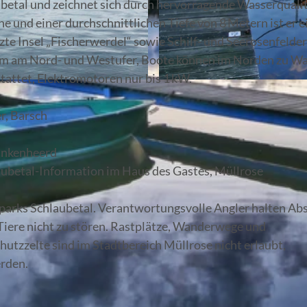
ubetal und zeichnet sich durch hervorragende Wasserquali
e und einer durchschnittlichen Tiefe von 8 Metern ist er e
te Insel „Fischerwerdel“ sowie Schilf- und Seerosenfelder
allem am Nord- und Westufer, Boote können im Norden zu W
attet, Elektromotoren nur bis 1 kW.
© Angelika Laslo, Lizenz: Seenland Oder-Spree
r, Barsch
Finkenheerd
aubetal-Information im Haus des Gastes, Müllrose
parks Schlaubetal. Verantwortungsvolle Angler halten Ab
Tiere nicht zu stören. Rastplätze, Wanderwege und
chutzzelte sind im Stadtbereich Müllrose nicht erlaubt,
erden.