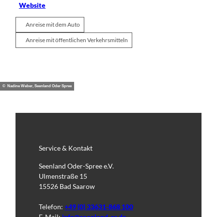
Website
Anreise mit dem Auto
Anreise mit öffentlichen Verkehrsmitteln
© Nadine Weber, Seenland Oder Spree
Service & Kontakt
Seenland Oder-Spree e.V.
Ulmenstraße 15
15526 Bad Saarow
Telefon:
+49 (0) 33631-868 100
E-Mail:
info@seenland-os.de