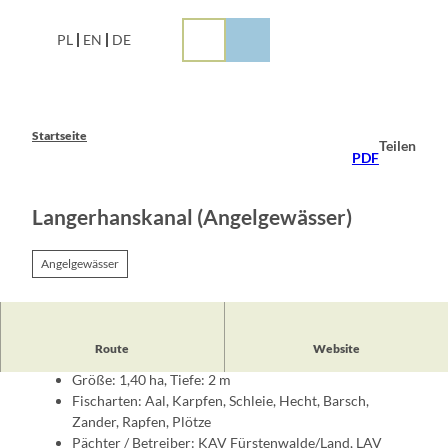
Z
u
PL
EN
DE
m
I
n
h
a
Startseite
Teilen
l
PDF
t
Langerhanskanal (Angelgewässer)
Angelgewässer
Fakten zum Gewässer:
Route
Website
Größe: 1,40 ha, Tiefe: 2 m
Fischarten: Aal, Karpfen, Schleie, Hecht, Barsch,
Zander, Rapfen, Plötze
Pächter / Betreiber: KAV Fürstenwalde/Land, LAV