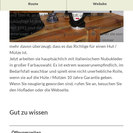
In der Mützenmanufaktur Hammerart können Sie zuschauen,
Route
Website
wie Gesine Design und Zuschnitt für die Hüte / Mützen macht
und Tom-R. an der Nähmaschine sitzt, um vielleicht Ihre
© Hammerart, T.-R.
© Hammerart, H.B., G.B.
zukünftige Mütze zu nähen.
Seit 1991 sind die beiden in der Welt der Kopfbedeckungen
unterwegs. Schon am Anfang ihres Werdegangs waren sie von
dem Material Leder angetan und im Laufe der Zeit immer
© Hammerart, T.-R.
mehr davon überzeugt, dass es das Richtige für einen Hut /
Mütze ist.
Jetzt arbeiten sie hauptsächlich mit italienischem Nubukleder
in großer Farbauswahl. Es ist extrem wasserunempfindlich, im
Bedarfsfall waschbar und spielt eine nicht unerhebliche Rolle,
wenn sie auf die Hüte / Mützen 10 Jahre Garantie geben.
Wenn Sie neugierig geworden sind, rufen Sie an, besuchen Sie
den Hofladen oder die Webseite.
Gut zu wissen
Öffnungszeiten