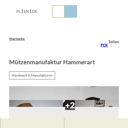
Z
u
PL
EN
DE
m
I
n
h
a
Startseite
Teilen
l
PDF
t
Mützenmanufaktur Hammerart
Handwerk & Manufakturen