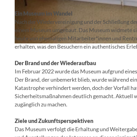
Ein Museum im Wandel
© Trainingszentrum Kienbaum e.V.
Nach der Wiedervereinigung und der Schließung de
einem Museum umgebaut. Das Museum widmete sich 
heute von ehemaligen Mitarbeiter*innen und Rentne
erhalten, was den Besuchern ein authentisches Erle
© Trainingszentrum Kienbaum e.V.
Der Brand und der Wiederaufbau
Im Februar 2022 wurde das Museum aufgrund eines
Der Brand, der unbemerkt blieb, wurde während ein
Katastrophe verhindert werden, doch der Vorfall h
Sicherheitsmaßnahmen deutlich gemacht. Aktuell 
zugänglich zu machen.
Ziele und Zukunftsperspektiven
Das Museum verfolgt die Erhaltung und Weitergab