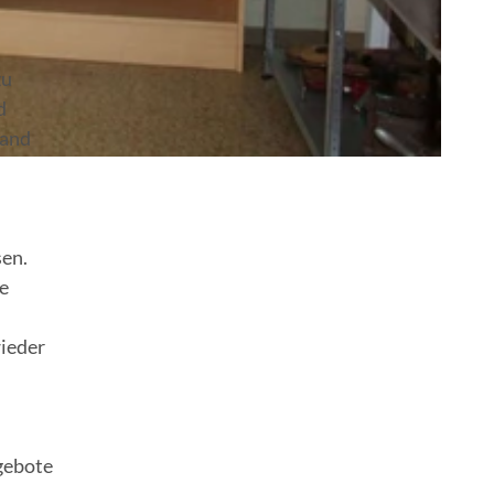
zu
d
tand
en.
e
ieder
gebote