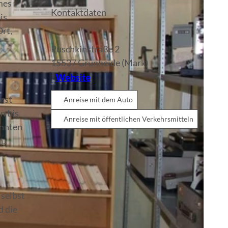
mes
Kontaktdaten
is
Ort,
Puschkinstraße 2
15537
Grünheide (Mark)
Website
rst
Anreise mit dem Auto
n bis
Anreise mit öffentlichen Verkehrsmitteln
onnten
n.
 selbst
d die