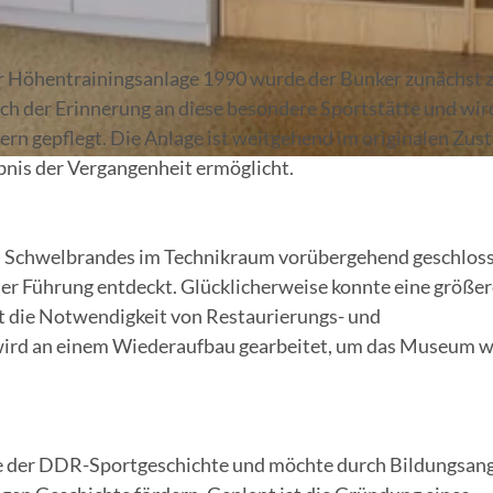
r Höhentrainingsanlage 1990 wurde der Bunker zunächst 
der Erinnerung an diese besondere Sportstätte und wir
rn gepflegt. Die Anlage ist weitgehend im originalen Zus
bnis der Vergangenheit ermöglicht.
 Schwelbrandes im Technikraum vorübergehend geschloss
er Führung entdeckt. Glücklicherweise konnte eine größer
at die Notwendigkeit von Restaurierungs- und
wird an einem Wiederaufbau gearbeitet, um das Museum w
e der DDR-Sportgeschichte und möchte durch Bildungsan