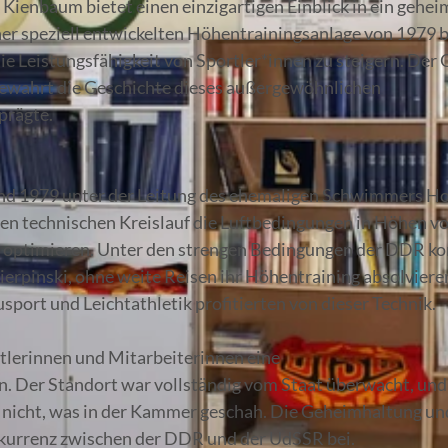
enbaum bietet einen einzigartigen Einblick in ein gehei
er speziell entwickelten Höhentrainingsanlage von 1979 b
e Leistungsfähigkeit von Sportler*innen zu steigern. Der 
 bewahrt die Geschichte dieses außergewöhnlichen
prägte.
nd 1979 unter der Leitung des ehemaligen Schwimmers Ho
ellen technischen Kreislauf die Luftbedingungen in Höhen vo
zu optimieren. Unter den strengen Bedingungen der DDR k
erpinski, ohne weite Reisen ihr Höhentraining absolviere
port und Leichtathletik profitierten von dieser Technik.
rtlerinnen und Mitarbeiterinnen eine
 Der Standort war vollständig vom Staat überwacht, und
te nicht, was in der Kammer geschah. Die Geheimhaltung un
nkurrenz zwischen der DDR und der UdSSR bei.