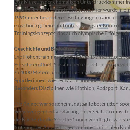
Das Museum der ehemaligen Unterdruckkammer in Ki
Kapitel der DDR-Sportgeschichte. Hier wurde in ein
1990 unter besonderen Bedingungen trainiert, um di
einst hoch geheim und unter strengster Kontrolle,
Trainingskonzepts, das auch olympische Erfolge mit
Geschichte und Bedeutung
Die Höhentrainingsanlage wurde 1974 konzipiert u
Fritsche eröffnet. Sie simulierte durch einen spezi
zu 4000 Metern, um das Training der Athletinnen 
Sportlerinnen, wie der Marathonläufer Waldemar Ci
Besonders Disziplinen wie Biathlon, Radsport, Kanus
Die Anlage war so geheim, dass alle beteiligten Spo
Verschwiegenheitserklärung unterzeichnen mussten.
die Küche, die die Sportler*innen verpflegte, wuss
Nutzung der Anlage trugen zur internationalen Ko