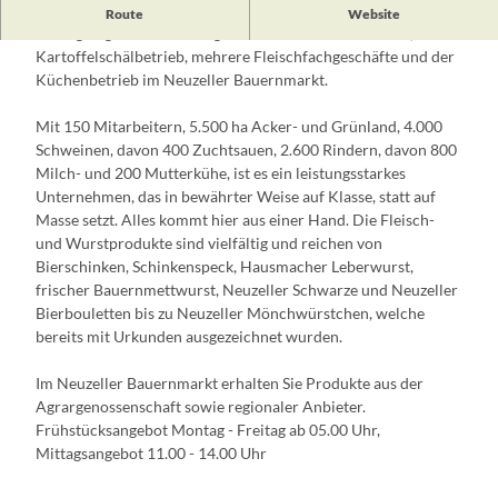
Regionale Produkte aus eigener Produktion
Route
Website
Zur Agrargenossenschaft gehören eine Landfleischerei, ein
Kartoffelschälbetrieb, mehrere Fleischfachgeschäfte und der
Küchenbetrieb im Neuzeller Bauernmarkt.
Mit 150 Mitarbeitern, 5.500 ha Acker- und Grünland, 4.000
Schweinen, davon 400 Zuchtsauen, 2.600 Rindern, davon 800
Milch- und 200 Mutterkühe, ist es ein leistungsstarkes
Unternehmen, das in bewährter Weise auf Klasse, statt auf
Masse setzt. Alles kommt hier aus einer Hand. Die Fleisch-
und Wurstprodukte sind vielfältig und reichen von
Bierschinken, Schinkenspeck, Hausmacher Leberwurst,
frischer Bauernmettwurst, Neuzeller Schwarze und Neuzeller
Bierbouletten bis zu Neuzeller Mönchwürstchen, welche
bereits mit Urkunden ausgezeichnet wurden.
Im Neuzeller Bauernmarkt erhalten Sie Produkte aus der
Agrargenossenschaft sowie regionaler Anbieter.
Frühstücksangebot Montag - Freitag ab 05.00 Uhr,
Mittagsangebot 11.00 - 14.00 Uhr