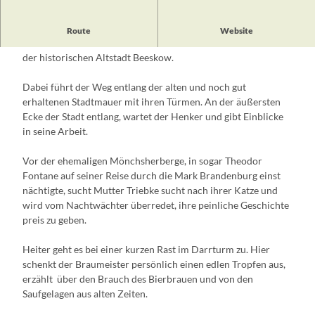
Während dieser öffentlichen Nachtwächterführung begleitet
Route
Website
man den Nachtwächter und seine Gefährten durch die Gassen
der historischen Altstadt Beeskow.
Dabei führt der Weg entlang der alten und noch gut
erhaltenen Stadtmauer mit ihren Türmen. An der äußersten
Ecke der Stadt entlang, wartet der Henker und gibt Einblicke
in seine Arbeit.
Vor der ehemaligen Mönchsherberge, in sogar Theodor
Fontane auf seiner Reise durch die Mark Brandenburg einst
nächtigte, sucht Mutter Triebke sucht nach ihrer Katze und
wird vom Nachtwächter überredet, ihre peinliche Geschichte
preis zu geben.
Heiter geht es bei einer kurzen Rast im Darrturm zu. Hier
schenkt der Braumeister persönlich einen edlen Tropfen aus,
erzählt über den Brauch des Bierbrauen und von den
Saufgelagen aus alten Zeiten.