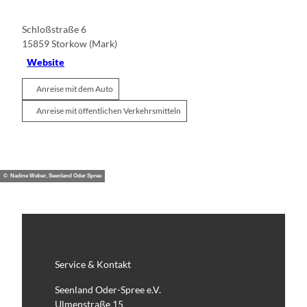
Schloßstraße 6
15859
Storkow (Mark)
Website
Anreise mit dem Auto
Anreise mit öffentlichen Verkehrsmitteln
© Nadine Weber, Seenland Oder Spree
Service & Kontakt
Seenland Oder-Spree e.V.
Ulmenstraße 15