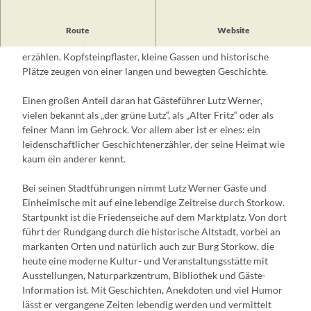
Wer durch Storkow (Mark) spaziert, spürt schnell: Diese Stadt
Route
Website
zwischen Seen, Wäldern und weiten Landschaften hat viel zu
erzählen. Kopfsteinpflaster, kleine Gassen und historische
Plätze zeugen von einer langen und bewegten Geschichte.
Einen großen Anteil daran hat Gästeführer Lutz Werner,
vielen bekannt als „der grüne Lutz“, als „Alter Fritz“ oder als
feiner Mann im Gehrock. Vor allem aber ist er eines: ein
leidenschaftlicher Geschichtenerzähler, der seine Heimat wie
kaum ein anderer kennt.
Bei seinen Stadtführungen nimmt Lutz Werner Gäste und
Einheimische mit auf eine lebendige Zeitreise durch Storkow.
Startpunkt ist die Friedenseiche auf dem Marktplatz. Von dort
führt der Rundgang durch die historische Altstadt, vorbei an
markanten Orten und natürlich auch zur Burg Storkow, die
heute eine moderne Kultur- und Veranstaltungsstätte mit
Ausstellungen, Naturparkzentrum, Bibliothek und Gäste-
Information ist. Mit Geschichten, Anekdoten und viel Humor
lässt er vergangene Zeiten lebendig werden und vermittelt