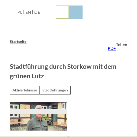
Z
u
PL
EN
DE
m
I
n
h
a
Startseite
Teilen
l
PDF
t
Stadtführung durch Storkow mit dem
grünen Lutz
Aktiverlebnisse
Stadtführungen
© Burg Storkow (Mark)