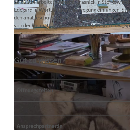
Seit 2014 arbeitet Romano Grasnick in Storkow an 
Edegard in Wort, Bild und Bewegung einfangen. Stad
denkmalgeschützen Hauses „Am Markt 17“ geschaffe
von der Heimat des Schmieds zur Heimstatt des „S
© Philip Koppe
Gut zu wissen
Öffnungszeiten
Ansprechpartner:in