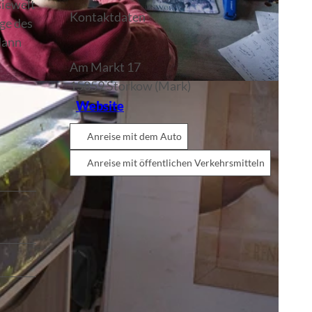
siewelt
Kontaktdaten
ge des
dann
Am Markt 17
15859
Storkow (Mark)
Website
Anreise mit dem Auto
Anreise mit öffentlichen Verkehrsmitteln