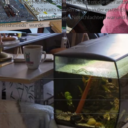
künstlerischen Medien und Kunstartefakten, die die Fanta
tansichten und Portraits werden ebenso in der ersten Eta
n, welches einst Heimstatt des Notschlachters war und 
pielschmieds“ wurde.
© Philip Koppe