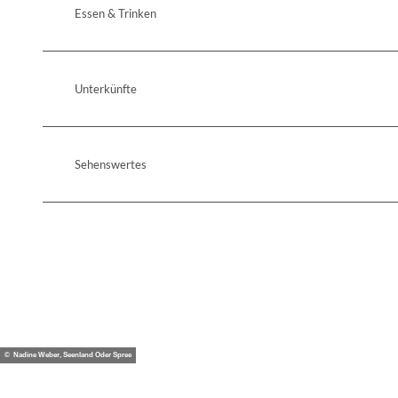
Essen & Trinken
Unterkünfte
Sehenswertes
© Nadine Weber, Seenland Oder Spree