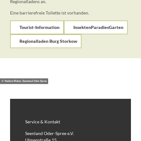
Regionalladens an.
Eine barrierefreie Toilette ist vorhanden.
Tourist-Information
InsektenParadiesGarten
Regionalladen Burg Storkow
© Nadine Weber, Seenland Oder Spree
Service & Kontakt
Seenland Oder-Spree e.V.
Ulmenstraße 15