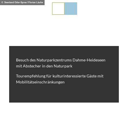
Z
© Seenland Oder-Spree / Florian Läufer
PL
EN
DE
u
m
I
n
h
a
l
t
Besuch des Naturparkzentrums Dahme-Heideseen
mit Abstecher in den Naturpark
Tourempfehlung für kulturinteressierte Gäste mit
Mobilitätseinschränkungen