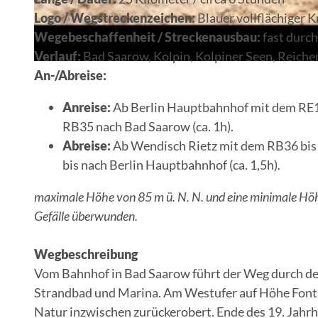
Logo / Wegstreckenzeichen:
Blauer vollflächiger 
Wegebeschaffenheit / Streckenausbau:
fast durc
Verlauf:
Bad Saarow, Kolpin, Kolpiner Seen, Reich
An-/Abreise:
Anreise:
Ab Berlin Hauptbahnhof mit dem RE1 (
RB35 nach Bad Saarow (ca. 1h).
Abreise:
Ab Wendisch Rietz mit dem RB36 bis
bis nach Berlin Hauptbahnhof (ca. 1,5h).
maximale Höhe von 85 m ü. N. N. und eine minimale Hö
Gefälle überwunden.
Wegbeschreibung
Vom Bahnhof in Bad Saarow führt der Weg durch d
Strandbad und Marina. Am Westufer auf Höhe Fontan
Natur inzwischen zurückerobert. Ende des 19. Jahr