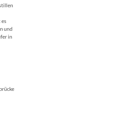
tillen
 es
en und
fer in
brücke