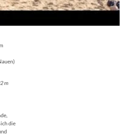
em
Nauen)
32 m
de,
ich die
und