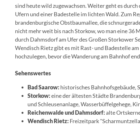
sind heute wild zugewachsen. Weiter geht es durch 
Ufern und einer Badestelle im lichten Wald. Zum Re
brandenburgische Obstbaumallee, die schnurgerade 
nicht mehr weit bis nach Storkow, wo man eine 36
durch Dahmsdorf am Ufer des Großen Storkower See
Wendisch Rietz gibt es mit Rast- und Badestelle am
hochzulegen, bevor die Wanderung am Bahnhof end
Sehenswertes
Bad Saarow:
historisches Bahnhofsgebäude, 
Storkow:
eine der ältesten Städte Brandenbur
und Schleusenanlage, Wasserbüffelgehege, Kir
Reichenwalde und Dahmsdorf:
alte Ortskern
Wendisch Rietz:
Freizeitpark "Scharmuntzell