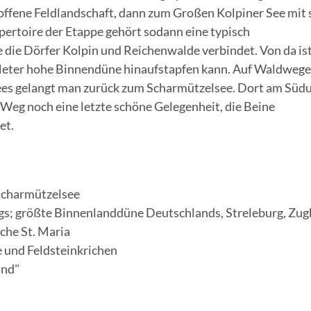
offene Feldlandschaft, dann zum Großen Kolpiner See mit s
pertoire der Etappe gehört sodann eine typisch
die Dörfer Kolpin und Reichenwalde verbindet. Von da ist
 Meter hohe Binnendüne hinaufstapfen kann. Auf Waldweg
s gelangt man zurück zum Scharmützelsee. Dort am Südu
 Weg noch eine letzte schöne Gelegenheit, die Beine
et.
Scharmützelsee
gs; größte Binnenlanddüne Deutschlands, Streleburg, Zug
che St. Maria
e und Feldsteinkrichen
and"