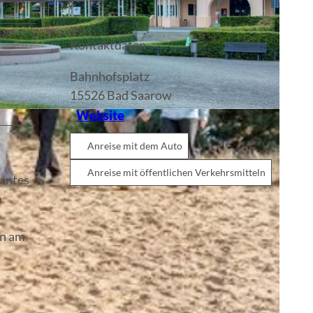
Kontaktdaten
Bahnhofsplatz
15526
Bad Saarow
Website
Anreise mit dem Auto
Anreise mit öffentlichen Verkehrsmitteln
gantes
m
en am