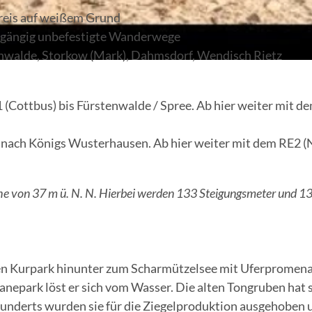
p
Kreis auf weißem Grund
hgängig unbefestigte Wanderwege
i
enwalde, Storkow (Mark), Dahmsdorf, Wendisch Rietz
e
Cottbus) bis Fürstenwalde / Spree. Ab hier weiter mit d
l
e
 nach Königs Wusterhausen. Ab hier weiter mit dem RE2 (
n
he von 37 m ü. N. N. Hierbei werden 133 Steigungsmeter und 1
en Kurpark hinunter zum Scharmützelsee mit Uferpromena
epark löst er sich vom Wasser. Die alten Tongruben hat s
hunderts wurden sie für die Ziegelproduktion ausgehoben 