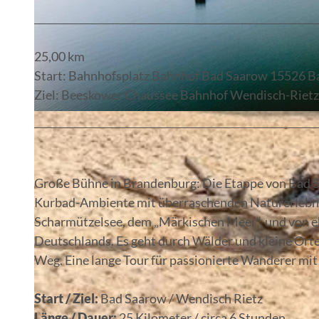
25,00 km
Start: Bahnhofsplatz Bahnhof Bad Saarow 15526 
Ziel: Beeskower Chaussee Bahnhof Wendisch-Riet
© Christoph Creutzburg
Große Bühne in Brandenburg: Die Etappe von Bad S
Kurbad-Ambiente mit überraschenden Naturerlebni
Scharmützelsee, dem „Märkischen Meer“, und von e
Deutschlands. Es geht durch Wälder und kleine Orte
Weg. Eine lange Tour für passionierte Wanderer mi
Start / Ziel:
Bad Saarow / Wendisch Rietz
Länge / Dauer:
25 Kilometer / circa 6 Stunden