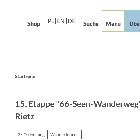
Languages – Języki
beiten im Grünen
Z
Leichte Sprache
u
og
PL
EN
DE
m
Shop
Suche
Menü
Übe
I
n
h
a
l
t
Startseite
15. Etappe "66-Seen-Wanderweg"
Rietz
25,00 km lang
Wandertouren