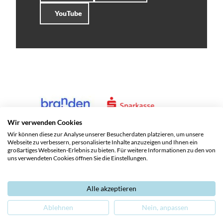
YouTube
Wir verwenden Cookies
Wir können diese zur Analyse unserer Besucherdaten platzieren, um unsere
Webseite zu verbessern, personalisierte Inhalte anzuzeigen und Ihnen ein
großartiges Webseiten-Erlebnis zu bieten. Für weitere Informationen zu den von
uns verwendeten Cookies öffnen Sie die Einstellungen.
Alle akzeptieren
Service und Kontakte
Impressum
Datenschutz
Ablehnen
Nein, anpassen
Barrierefreiheit
Leichte Sprache