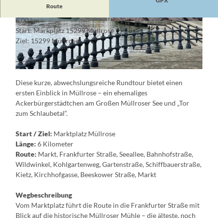
GPX
Route
6,00 km
© Constanze Mikeska, Lizenz: Seenland Oder-S
© Constanze Mikeska, Lizenz: Seenland Oder-S
Start: Markplatz 15299 Müllrose
pree
pree
Ziel: 15299 Müllrose
© Constanze Mikeska, Lizenz: Seenland Oder-Spree
Diese kurze, abwechslungsreiche Rundtour bietet einen
ersten Einblick in Müllrose – ein ehemaliges
Ackerbürgerstädtchen am Großen Müllroser See und „Tor
zum Schlaubetal“.
Start / Ziel:
Marktplatz Müllrose
Länge:
6 Kilometer
Route:
Markt, Frankfurter Straße, Seeallee, Bahnhofstraße,
Wildwinkel, Kohlgartenweg, Gartenstraße, Schiffbauerstraße,
Kietz, Kirchhofgasse, Beeskower Straße, Markt
Wegbeschreibung
Vom Marktplatz führt die Route in die Frankfurter Straße mit
Blick auf die historische Müllroser Mühle – die älteste, noch