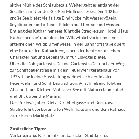
aktive Mühle des Schlaubetals. Weiter geht es entlang der
Seeallee am Ufer des Großen Müllroser Sees. Der 132 ha
große See bietet vielfältige Eindrücke mit Wasservögeln,
Segelbooten und offenen Blicken auf Himmel und Wasser.
Entlang des Katharinensees führt die Strecke zum Hotel „Haus
Katharinensee“ und über den Wildwinkel vorbei an einer
artenreichen Wildblumenwiese. In der Bahnhofstraße quert
eine Brücke den Katharinengraben, der heute natürlichen
Charakter hat und Lebensraum für Eisvögel bietet.
Über die Kohlgartenstraße und Gartenstraße führt der Weg
zur Schiffbauerstraße mit dem Feuerwehrgerätehaus von
1925. Eine kleine Ausstellung widmet sich der lokalen
Feuerwehr- und Schiffbautradition. Anschließend folgt ein
Abschnitt am Kleinen Müllroser See mit Naturerlebnispfad
und Blick über die Marina.
Der Rückweg über Kietz, Kirchhofgasse und Beeskower
Straße führt vorbei an alten Wohnhäusern und dem Rathaus
zurück zum Marktplatz.
Zusätzliche Tipps:
Verlängerung: Kirchplatz mit barocker Stadtkirche,