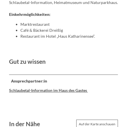
Schlaubetal-Information, Heimatmuseum und Naturparkhaus.
Einkehrmöglichkeiten:
Marktrestaurant
Café & Bäckerei Dreißig
Restaurant im Hotel „Haus Katharinensee“.
Gut zu wissen
Ansprechpartner:in
Schlaubetal-Information im Haus des Gastes
In der Nähe
Auf der Karte anschauen