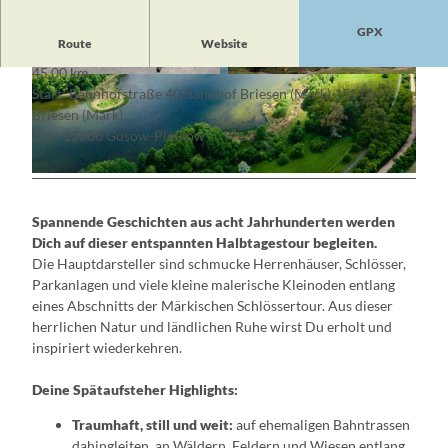
GPX
Route
Website
45,00 km
© Christoph Creutzburg , Lizenz: Seenland Od
© Schön, Lizenz: Seenland Oder-Spree e. V.
Start: Bahnhofstraße 40 Bahnhof Briesen (Mark) 15518
er-Spree
Briesen (Mark)
Ziel: 15306 Gusow-Platkow
© Christoph Creutzburg , Lizenz: Seenland Oder-Spree
Spannende Geschichten aus acht Jahrhunderten werden
Dich auf dieser entspannten Halbtagestour begleiten.
Die Hauptdarsteller sind schmucke Herrenhäuser, Schlösser,
Parkanlagen und viele kleine malerische Kleinoden entlang
eines Abschnitts der Märkischen Schlössertour. Aus dieser
herrlichen Natur und ländlichen Ruhe wirst Du erholt und
inspiriert wiederkehren.
Deine Spätaufsteher Highlights:
Traumhaft, still und weit:
auf ehemaligen Bahntrassen
dahingleiten, an Wäldern, Feldern und Wiesen entlang,