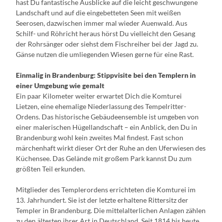
hast Du fantastische Ausblicke auf die leicht geschwungene
Landschaft und auf die eingebetteten Seen mit weißen
Seerosen, dazwischen immer mal wieder Auenwald. Aus
Schilf- und Röhricht heraus hörst Du vielleicht den Gesang
der Rohrsänger oder siehst dem Fischreiher bei der Jagd zu.
Gänse nutzen die umliegenden Wiesen gerne für eine Rast.
Einmalig in Brandenburg: Stippvisite bei den Templern in
einer Umgebung wie gemalt
Ein paar Kilometer weiter erwartet Dich die Komturei
Lietzen, eine ehemalige Niederlassung des Tempelritter-
Ordens. Das historische Gebäudeensemble ist umgeben von
einer malerischen Hügellandschaft – ein Anblick, den Du in
Brandenburg wohl kein zweites Mal findest. Fast schon
märchenhaft wirkt dieser Ort der Ruhe an den Uferwiesen des
Küchensee. Das Gelände mit großem Park kannst Du zum
größten Teil erkunden.
Mitglieder des Templerordens errichteten die Komturei im
13. Jahrhundert. Sie ist der letzte erhaltene Rittersitz der
Templer in Brandenburg. Die mittelalterlichen Anlagen zählen
zu den ältesten ihrer Art in Deutschland. Seit 1814 bis heute