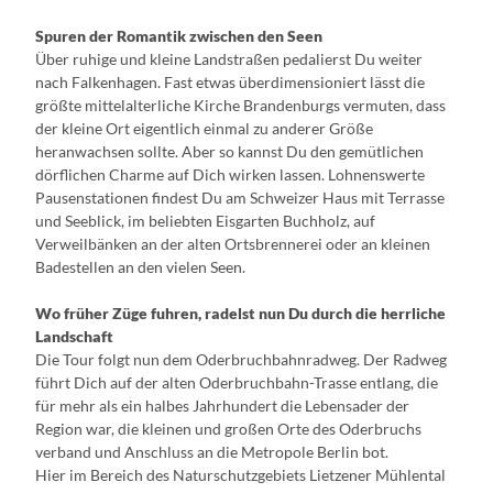
Spuren der Romantik zwischen den Seen
Über ruhige und kleine Landstraßen pedalierst Du weiter
nach Falkenhagen. Fast etwas überdimensioniert lässt die
größte mittelalterliche Kirche Brandenburgs vermuten, dass
der kleine Ort eigentlich einmal zu anderer Größe
heranwachsen sollte. Aber so kannst Du den gemütlichen
dörflichen Charme auf Dich wirken lassen. Lohnenswerte
Pausenstationen findest Du am Schweizer Haus mit Terrasse
und Seeblick, im beliebten Eisgarten Buchholz, auf
Verweilbänken an der alten Ortsbrennerei oder an kleinen
Badestellen an den vielen Seen.
Wo früher Züge fuhren, radelst nun Du durch die herrliche
Landschaft
Die Tour folgt nun dem Oderbruchbahnradweg. Der Radweg
führt Dich auf der alten Oderbruchbahn-Trasse entlang, die
für mehr als ein halbes Jahrhundert die Lebensader der
Region war, die kleinen und großen Orte des Oderbruchs
verband und Anschluss an die Metropole Berlin bot.
Hier im Bereich des Naturschutzgebiets Lietzener Mühlental