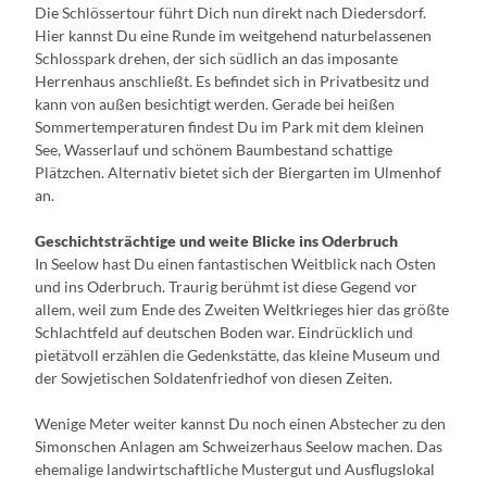
Die Schlössertour führt Dich nun direkt nach Diedersdorf.
Hier kannst Du eine Runde im weitgehend naturbelassenen
Schlosspark drehen, der sich südlich an das imposante
Herrenhaus anschließt. Es befindet sich in Privatbesitz und
kann von außen besichtigt werden. Gerade bei heißen
Sommertemperaturen findest Du im Park mit dem kleinen
See, Wasserlauf und schönem Baumbestand schattige
Plätzchen. Alternativ bietet sich der Biergarten im Ulmenhof
an.
Geschichtsträchtige und weite Blicke ins Oderbruch
In Seelow hast Du einen fantastischen Weitblick nach Osten
und ins Oderbruch. Traurig berühmt ist diese Gegend vor
allem, weil zum Ende des Zweiten Weltkrieges hier das größte
Schlachtfeld auf deutschen Boden war. Eindrücklich und
pietätvoll erzählen die Gedenkstätte, das kleine Museum und
der Sowjetischen Soldatenfriedhof von diesen Zeiten.
Wenige Meter weiter kannst Du noch einen Abstecher zu den
Simonschen Anlagen am Schweizerhaus Seelow machen. Das
ehemalige landwirtschaftliche Mustergut und Ausflugslokal