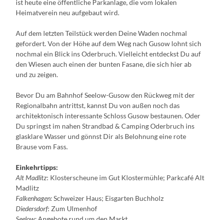
ist heute eine öffentliche Parkanlage, die vom lokalen
Heimatverein neu aufgebaut wird.
Auf dem letzten Teilstück werden Deine Waden nochmal
gefordert. Von der Höhe auf dem Weg nach Gusow lohnt sich
nochmal ein Blick ins Oderbruch. Vielleicht entdeckst Du auf
den Wiesen auch einen der bunten Fasane, die sich hier ab
und zu zeigen.
Bevor Du am Bahnhof Seelow-Gusow den Rückweg mit der
Regionalbahn antrittst, kannst Du von außen noch das
architektonisch interessante Schloss Gusow bestaunen. Oder
Du springst im nahen Strandbad & Camping Oderbruch ins
glasklare Wasser und gönnst Dir als Belohnung eine rote
Brause vom Fass.
Einkehrtipps:
Alt Madlitz
: Klosterscheune im Gut Klostermühle; Parkcafé Alt
Madlitz
Falkenhagen:
Schweizer Haus; Eisgarten Buchholz
Diedersdorf
: Zum Ulmenhof
Seelow:
Angebote rund um den Markt