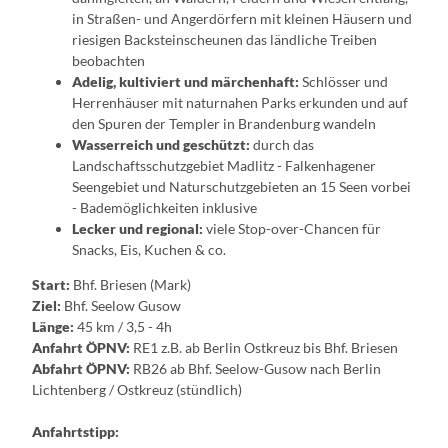
in Straßen- und Angerdörfern mit kleinen Häusern und
riesigen Backsteinscheunen das ländliche Treiben
beobachten
Adelig, kultiviert und märchenhaft:
Schlösser und
Herrenhäuser mit naturnahen Parks erkunden und auf
den Spuren der Templer in Brandenburg wandeln
Wasserreich und geschützt:
durch das
Landschaftsschutzgebiet Madlitz - Falkenhagener
Seengebiet und Naturschutzgebieten an 15 Seen vorbei
- Bademöglichkeiten inklusive
Lecker und regional:
viele Stop-over-Chancen für
Snacks, Eis, Kuchen & co.
Start:
Bhf. Briesen (Mark)
Ziel:
Bhf. Seelow Gusow
Länge:
45 km / 3,5 - 4h
Anfahrt ÖPNV:
RE1 z.B. ab Berlin Ostkreuz bis Bhf. Briesen
Abfahrt ÖPNV:
RB26 ab Bhf. Seelow-Gusow nach Berlin
Lichtenberg / Ostkreuz (stündlich)
Anfahrtstipp: