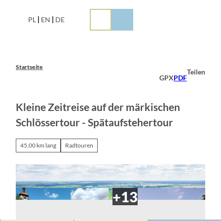
Z
u
PL
EN
DE
m
I
n
h
a
Startseite
Teilen
l
GPX
PDF
t
Kleine Zeitreise auf der märkischen
Schlössertour - Spätaufstehertour
45,00 km lang
Radtouren