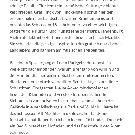
adelige Familie Finckenstein preußische Kulturgeschichte
geschrieben. Graf Finck von Finckenstein schuf hier den
ersten englischen Landschaftsgarten Brandenburgs und
machte das Schloss im 18. Jahrhundert zu einer wichtigen
Stätte für die Kultur- und Kunstszene der Mark Brandenburg.
Viele intellektuelle Berliner reisten begeistert nach Madlitz.
Sie schätzten die geistige Inspiration des gräflich märkischen
Landlebens und nahmen am musischen Treiben teil.
Bei einem Spaziergang auf dem Parkgelände kannst Du
vielleicht nachempfinden, warum Brentano von Armin und
die Humboldts hier gerne debattierten, philosophierten,
dichteten und einfach verweilten. Sanfte Hügel, künstliche
Schluchten, Obstgärten, kleine Äcker mit dazwischen
liegenden Kleinoden und versteckte, überraschende
Sichtachsen zum privaten Herrenhaus kennzeichnen das
Gelände in einer Mischung aus Park und Wildnis. Heute ist
das Schlossgut Alt Madlitz ein ökologischer land- und
forstwirtschaftlicher Betrieb. Im kleinen Ort findest Du auch
ein Bed & breakfast, Hofladen und das Parkcafé in der Alten
Schmiede.