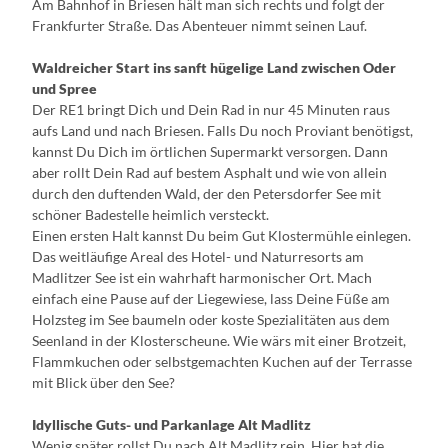
Am Bahnhof in Briesen hält man sich rechts und folgt der
Frankfurter Straße. Das Abenteuer nimmt seinen Lauf.
Waldreicher Start ins sanft hügelige Land zwischen Oder
und Spree
Der RE1 bringt Dich und Dein Rad in nur 45 Minuten raus
aufs Land und nach Briesen. Falls Du noch Proviant benötigst,
kannst Du Dich im örtlichen Supermarkt versorgen. Dann
aber rollt Dein Rad auf bestem Asphalt und wie von allein
durch den duftenden Wald, der den Petersdorfer See mit
schöner Badestelle heimlich versteckt.
Einen ersten Halt kannst Du beim Gut Klostermühle einlegen.
Das weitläufige Areal des Hotel- und Naturresorts am
Madlitzer See ist ein wahrhaft harmonischer Ort. Mach
einfach eine Pause auf der Liegewiese, lass Deine Füße am
Holzsteg im See baumeln oder koste Spezialitäten aus dem
Seenland in der Klosterscheune. Wie wärs mit einer Brotzeit,
Flammkuchen oder selbstgemachten Kuchen auf der Terrasse
mit Blick über den See?
Idyllische Guts- und Parkanlage Alt Madlitz
Wenig später rollst Du nach Alt Madlitz rein. Hier hat die