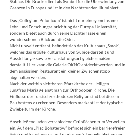
Słubice. Die Brücke dient als Symbol für die Überwindung von
Grenzen in Europa und ist in den Nachtstunden illuminiert.
Das „Collegium Polonicum“ ist nicht nur eine gemeinsame
Lehr- und Forschungseinrichtung der Europa-Universität,
sondern bietet auch durch seine Dachterrasse einen
wunderschönen Blick auf die Oder.
Nicht unweit entfernt, befindet sich das Kulturhaus „Smok“,
welches das größte Kulturhaus von Słubice darstellt und
Ausstellungs- sowie Veranstaltungsort gleichermaßen
darstellt. Hier kann die Galerie OKNO entdeckt werden und in
dem ansässigen Restaurant ein kleiner Zwischenstopp
abgehalten werden.
Nach der weithin sichtbaren Pfarrkirche der Heiligen
Jungfrau Maria gelangt man zur Orthodoxen Kirche. Die
Einflüsse der russisch-orthodoxen Religion sind bei diesem
Bau bestens zu erkennen. Besonders markant ist der typische
Zwiebelturm der Kirche.
Anschließend laden verschiedene Grünflächen zum Verweilen
ein. Auf dem „Plac Bohaterów“ befindet sich ein barrierefreier
Spiel- und Erholungsort mit modernen Sitzmöglichkeiten und