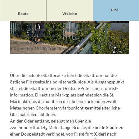
GPX
Route
Website
5,00 km
© Artur Kozlowski
© Anna Lysiak
Start: Große Oderstraße 29 Deutsch-Polnische Tourist-
Information 15230 Frankfurt (Oder)
Ziel: Große Oderstraße 29 Deutsch-Polnische Tourist-
Information 15230 Frankfurt (Oder)
© Florian Läufer, Lizenz: Seenland Oder-Spree
Über die belebte Stadtbrücke führt die Stadttour auf die
östliche Flussseite ins polnische Słubice. Als Ausgangspunkt
startet die Stadttour an der Deutsch-Polnischen Tourist-
Information. Direkt am Marktplatz befindet sich die St.
Marienkirche, die auf ihren drei beeindruckenden zwölf
Meter hohen Chorfenstern farbprächtige mittelalterliche
Glasmalereien abbilden.
An der Oder entlang, gelangt man über die
zweihundertfünfzig Meter lange Brücke, die beide Städte zu
einer Doppelstadt verbindet, von Frankfurt (Oder) nach