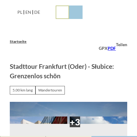
Z
u
PL
EN
DE
m
I
n
h
a
Startseite
Teilen
l
GPX
PDF
t
Stadttour Frankfurt (Oder) - Słubice:
Grenzenlos schön
5,00 km lang
Wandertouren