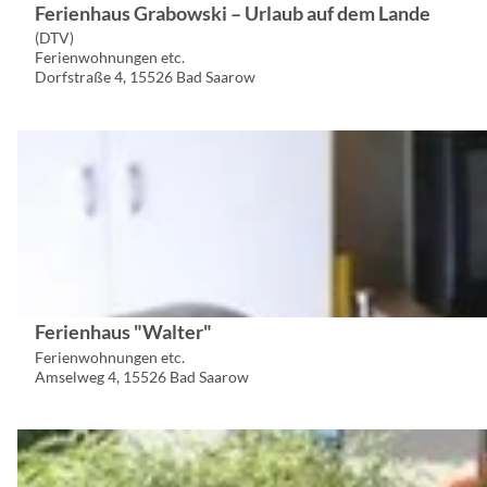
s
n
Ferienhaus Grabowski – Urlaub auf dem Lande
© Daniela Morgenstern
e
h
(DTV)
i
Ferienwohnungen etc.
a
Dorfstraße 4, 15526 Bad Saarow
t
u
e
s
D
'
H
e
F
a
t
e
u
a
r
b
i
i
n
l
e
e
s
n
r
Ferienhaus "Walter"
e
h
'
Ferienwohnungen etc.
i
Amselweg 4, 15526 Bad Saarow
a
ö
t
u
f
e
s
D
f
'
G
e
n