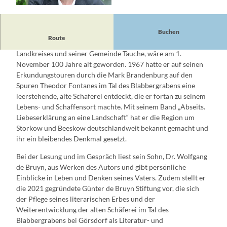
© Privat, Privat
Buchen
Route
Der Schriftsteller Günter de Bruyn, Ehrenbürger des
Landkreises und seiner Gemeinde Tauche, wäre am 1.
November 100 Jahre alt geworden. 1967 hatte er auf seinen
Erkundungstouren durch die Mark Brandenburg auf den
Spuren Theodor Fontanes im Tal des Blabbergrabens eine
leerstehende, alte Schäferei entdeckt, die er fortan zu seinem
Lebens- und Schaffensort machte. Mit seinem Band „Abseits.
Liebeserklärung an eine Landschaft“ hat er die Region um
Storkow und Beeskow deutschlandweit bekannt gemacht und
ihr ein bleibendes Denkmal gesetzt.
Bei der Lesung und im Gespräch liest sein Sohn, Dr. Wolfgang
de Bruyn, aus Werken des Autors und gibt persönliche
Einblicke in Leben und Denken seines Vaters. Zudem stellt er
die 2021 gegründete Günter de Bruyn Stiftung vor, die sich
der Pflege seines literarischen Erbes und der
Weiterentwicklung der alten Schäferei im Tal des
Blabbergrabens bei Görsdorf als Literatur- und