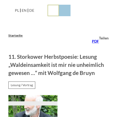
Z
u
PL
EN
DE
m
I
n
h
a
Startseite
Teilen
l
PDF
t
11. Storkower Herbstpoesie: Lesung
„Waldeinsamkeit ist mir nie unheimlich
gewesen …“ mit Wolfgang de Bruyn
Lesung / Vortrag