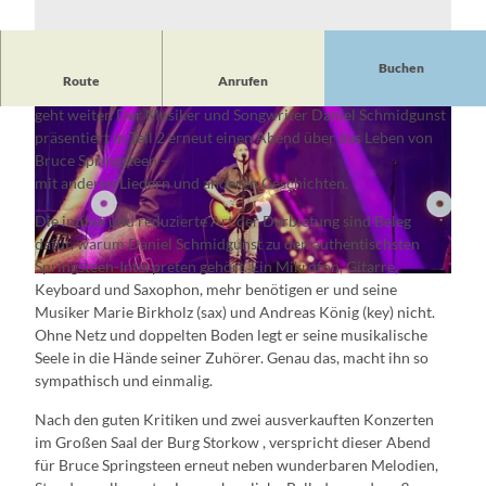
Buchen
Route
Anrufen
Eine musikalische Entdeckungsreise in die Welt des „Boss“
geht weiter. Der Musiker und Songwriter Daniel Schmidgunst
präsentiert in Teil 2 erneut einen Abend über das Leben von
Bruce Springsteen –
mit anderen Liedern und anderen Geschichten.
Die intime und reduzierte Art der Darbietung sind Beleg
© Daniel Schmidgunst, Daniel Schmidgunst
dafür, warum Daniel Schmidgunst zu den authentischsten
Springsteen-Interpreten gehört. Ein Mikrofon, Gitarre,
© Daniel Schmidgunst, Daniel Schmidgunst
Keyboard und Saxophon, mehr benötigen er und seine
Musiker Marie Birkholz (sax) und Andreas König (key) nicht.
Ohne Netz und doppelten Boden legt er seine musikalische
Seele in die Hände seiner Zuhörer. Genau das, macht ihn so
sympathisch und einmalig.
Nach den guten Kritiken und zwei ausverkauften Konzerten
im Großen Saal der Burg Storkow , verspricht dieser Abend
für Bruce Springsteen erneut neben wunderbaren Melodien,