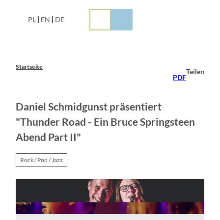
Z
u
PL
EN
DE
m
I
n
h
a
Startseite
Teilen
l
PDF
t
Daniel Schmidgunst präsentiert
"Thunder Road - Ein Bruce Springsteen
Abend Part II"
Rock / Pop / Jazz