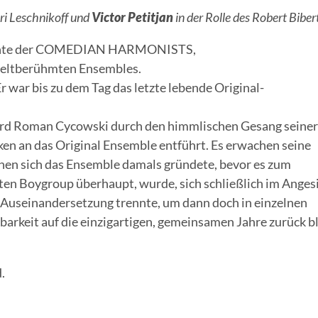
Ari Leschnikoff und
Victor Petitjan
in der Rolle des Robert Biber
chichte der COMEDIAN HARMONISTS,
 weltberühmten Ensembles.
ar bis zu dem Tag das letzte lebende Original-
 Roman Cycowski durch den himmlischen Gesang seiner 
ken an das Original Ensemble entführt. Es erwachen seine
enen sich das Ensemble damals gründete, bevor es zum
ten Boygroup überhaupt, wurde, sich schließlich im Anges
nd Auseinandersetzung trennte, um dann doch in einzelnen
rkeit auf die einzigartigen, gemeinsamen Jahre zurück b
.