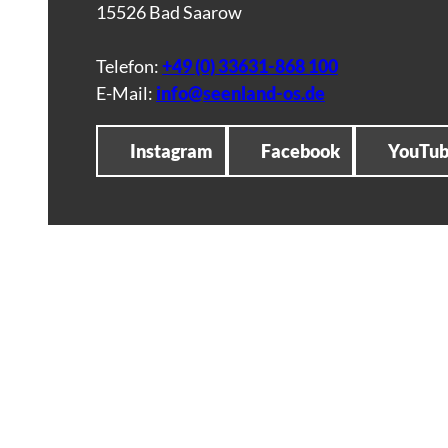
15526 Bad Saarow
Telefon:
+49 (0) 33631-868 100
E-Mail:
info@seenland-os.de
Instagram
Facebook
YouTu