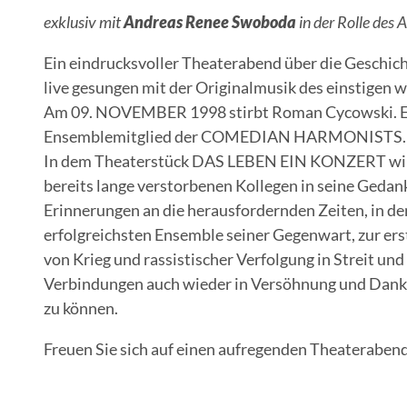
exklusiv mit
Andreas Renee Swoboda
in der Rolle des 
Ein eindrucksvoller Theaterabend über die Ges
live gesungen mit der Originalmusik des einstigen
Am 09. NOVEMBER 1998 stirbt Roman Cycowski. Er w
Ensemblemitglied der COMEDIAN HARMONISTS.
In dem Theaterstück DAS LEBEN EIN KONZERT wird
bereits lange verstorbenen Kollegen in seine Gedan
Erinnerungen an die herausfordernden Zeiten, in d
erfolgreichsten Ensemble seiner Gegenwart, zur ers
von Krieg und rassistischer Verfolgung in Streit u
Verbindungen auch wieder in Versöhnung und Dankba
zu können.
Freuen Sie sich auf einen aufregenden Theaterabend