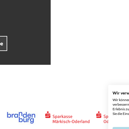
be
Wir ver
Wir können
verbessern
Erlebnis z
Sie die Ein