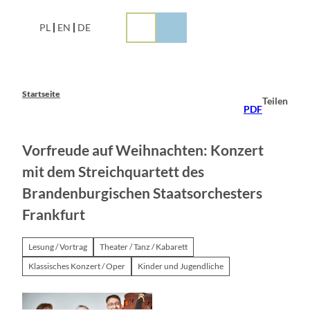
Z
u
PL
EN
DE
m
I
n
h
a
Startseite
Teilen
l
PDF
t
Vorfreude auf Weihnachten: Konzert
mit dem Streichquartett des
Brandenburgischen Staatsorchesters
Frankfurt
Lesung / Vortrag
Theater / Tanz / Kabarett
Klassisches Konzert / Oper
Kinder und Jugendliche