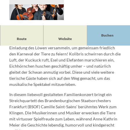
© Tobias Tanzyna, Tobias Tanzyna
Buchen
Route
Website
Es ist ganz schön was los, wenn sich alle möglichen Tiere auf
Einladung des Löwen versammeln, um gemeinsam friedlich
den Karneval der Tiere zu feiern! Kolibris schwirren durch die
Luft, der Kuckuck ruft, Esel und Elefanten marschieren ein,
Eichhörnchen huschen geschäftig umher – und natürlich
gleitet der Schwan anmutig vorbei. Diese und viele weitere
tierische Gäste haben sich auf den Weg gemacht, um das
musikalische Spektakel mitzuerleben.
In diesem liebevoll gestalteten Familienkonzert bringt ein
Streichquartett des Brandenburgischen Staatsorchesters
Frankfurt (BSOF) Camille Saint-Saëns’ berühmtes Werk zum
Klingen. Die Musikerinnen und Musiker erwecken die Tiere
mit virtuoser Spielfreude zum Leben, während Anne Kathrin
Meier die Geschichte lebendig, humorvoll und kindgerecht