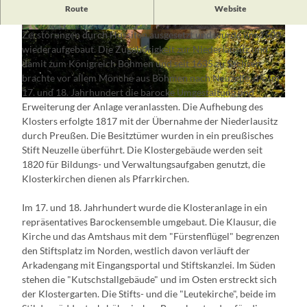
1268 stiftete Markgraf Heinrich von Meißen das Kloster
Route
Website
Neuzelle. Im 15. Jahrhundert war die Abtei mehrfach den
Zerstörungen durch Hussiten ausgesetzt und wurde um 1500
© Bernd Geller
© Florian Läufer, Lizenz: Seenland Oder-Spree
wiederaufgebaut. Die Zugehörigkeit zur Niederlausitz und
damit zum Königreich Böhmen und seit 1635 zu Sachsen
brachte vor allem Mönche aus Böhmen nach Neuzelle, die im
17. und 18. Jahrhundert die barocke Umgestaltung und
© Dr. Martin Salesch
Erweiterung der Anlage veranlassten. Die Aufhebung des
Klosters erfolgte 1817 mit der Übernahme der Niederlausitz
durch Preußen. Die Besitztümer wurden in ein preußisches
Stift Neuzelle überführt. Die Klostergebäude werden seit
1820 für Bildungs- und Verwaltungsaufgaben genutzt, die
Klosterkirchen dienen als Pfarrkirchen.
Im 17. und 18. Jahrhundert wurde die Klosteranlage in ein
repräsentatives Barockensemble umgebaut. Die Klausur, die
Kirche und das Amtshaus mit dem "Fürstenflügel" begrenzen
den Stiftsplatz im Norden, westlich davon verläuft der
Arkadengang mit Eingangsportal und Stiftskanzlei. Im Süden
stehen die "Kutschstallgebäude" und im Osten erstreckt sich
der Klostergarten. Die Stifts- und die "Leutekirche", beide im