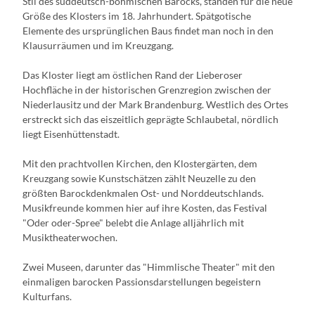
Stil des süddeutsch-böhmischen Barocks, standen für die neue
Größe des Klosters im 18. Jahrhundert. Spätgotische
Elemente des ursprünglichen Baus findet man noch in den
Klausurräumen und im Kreuzgang.
Das Kloster liegt am östlichen Rand der Lieberoser
Hochfläche in der historischen Grenzregion zwischen der
Niederlausitz und der Mark Brandenburg. Westlich des Ortes
erstreckt sich das eiszeitlich geprägte Schlaubetal, nördlich
liegt Eisenhüttenstadt.
Mit den prachtvollen Kirchen, den Klostergärten, dem
Kreuzgang sowie Kunstschätzen zählt Neuzelle zu den
größten Barockdenkmalen Ost- und Norddeutschlands.
Musikfreunde kommen hier auf ihre Kosten, das Festival
"Oder oder-Spree" belebt die Anlage alljährlich mit
Musiktheaterwochen.
Zwei Museen, darunter das "Himmlische Theater" mit den
einmaligen barocken Passionsdarstellungen begeistern
Kulturfans.