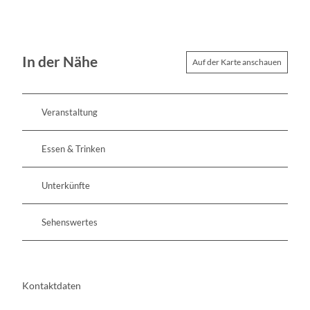
n
W
a
g
In der Nähe
Auf der Karte anschauen
n
e
r
Veranstaltung
Essen & Trinken
Unterkünfte
Sehenswertes
Kontaktdaten