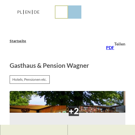
Z
u
PL
EN
DE
m
I
n
h
a
Startseite
Teilen
l
PDF
t
Gasthaus & Pension Wagner
Hotels, Pensionen etc.