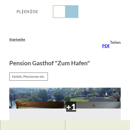
Z
u
PL
EN
DE
m
I
n
h
a
Startseite
Teilen
l
PDF
t
Pension Gasthof "Zum Hafen"
Hotels, Pensionen etc.