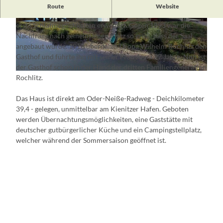
Um 1803 wurde in der Bauernwirtschaft am Oderdeich eine
Route
Website
Gaststube eingerichtet. Das Geschäft lief gut und wurde um
erste Schlafmöglichkeiten erweitert. Gegen 1893 war die
© Gasthof Am Hafen in Kienitz
© Gasthof Am Hafen in Kienitz
Nachfrage nach gemeinsamen Platz so groß, dass der Saal
angebaut wurde. 1918 übernahm Uropa Wilhelm Rochlitz den
Gasthof und führte ihn mit seiner Frau Anna 27 Jahre. Nun ist
der Gasthof schon in der Hand der dritten Familiengeneration
© Gasthof Am Hafen in Kienitz
Rochlitz.
Das Haus ist direkt am Oder-Neiße-Radweg - Deichkilometer
39,4 - gelegen, unmittelbar am Kienitzer Hafen. Geboten
werden Übernachtungsmöglichkeiten, eine Gaststätte mit
deutscher gutbürgerlicher Küche und ein Campingstellplatz,
welcher während der Sommersaison geöffnet ist.