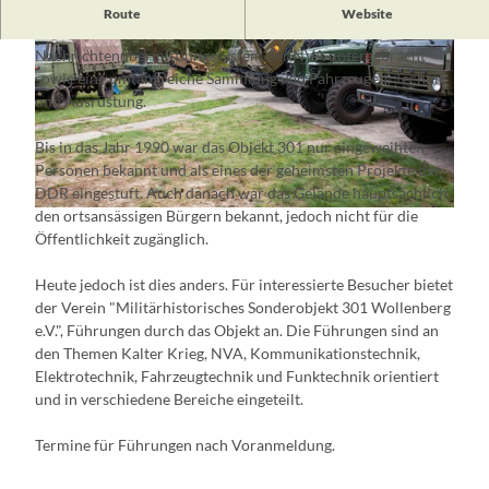
Im Militärhistorischen Sonderobjekt 301 ist das einzige noch
Route
Website
erhaltene troposphärengestützte
Nachrichtenübermittlungssystem der NVA untergebracht
sowie eine umfangreiche Sammlung von Fahrzeugen, Technik
und Ausrüstung.
Bis in das Jahr 1990 war das Objekt 301 nur eingeweihten
© Stefan Herre
Personen bekannt und als eines der geheimsten Projekte der
DDR eingestuft. Auch danach war das Gelände hauptsächlich
den ortsansässigen Bürgern bekannt, jedoch nicht für die
© Stefan Herre
Öffentlichkeit zugänglich.
Heute jedoch ist dies anders. Für interessierte Besucher bietet
der Verein "Militärhistorisches Sonderobjekt 301 Wollenberg
e.V.", Führungen durch das Objekt an. Die Führungen sind an
den Themen Kalter Krieg, NVA, Kommunikationstechnik,
Elektrotechnik, Fahrzeugtechnik und Funktechnik orientiert
und in verschiedene Bereiche eingeteilt.
Termine für Führungen nach Voranmeldung.