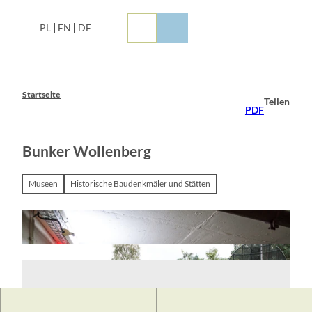
Z
u
PL
EN
DE
m
I
n
h
a
Startseite
Teilen
l
PDF
t
Bunker Wollenberg
Museen
Historische Baudenkmäler und Stätten