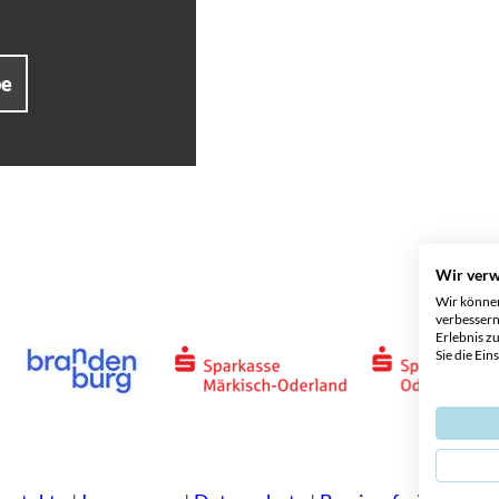
be
Wir ver
Wir können
verbessern
Erlebnis z
Sie die Ein