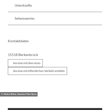
Unterkünfte
Sehenswertes
Kontaktdaten
15518
Berkenbrück
Anreise mit dem Auto
Anreise mit öffentlichen Verkehrsmitteln
© Nadine Weber, Seenland Oder Spree