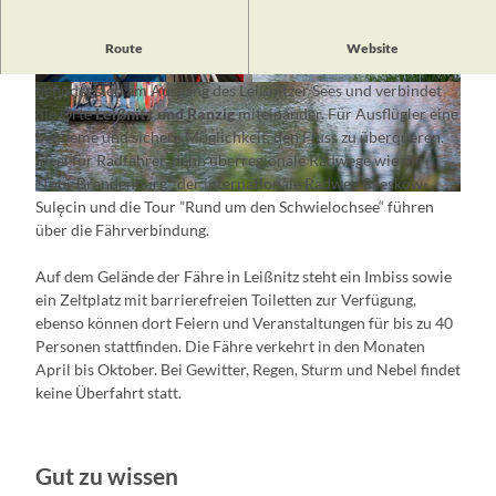
Rund vier Minuten dauert die Überfahrt über die Spree mit
Route
Website
Brandenburgs einziger
handbetriebenen Personenfähre
. Sie
befindet sich am Ausgang des Leißnitzer Sees und verbindet
© Florian Läufer, Lizenz: Seenland Oder-Spree
© Florian Läufer, Lizenz: Seenland Oder-Spree
die Orte
Leißnitz und Ranzig
miteinander. Für Ausflügler eine
bequeme und sichere Möglichkeit, den Fluss zu überqueren.
Ideal für Radfahrer, denn überregionale Radwege wie die
”Tour Brandenburg“, der internationale Radweg Beeskow-
© Florian Läufer, Lizenz: Seenland Oder-Spree
Sulęcin und die Tour ”Rund um den Schwielochsee“ führen
über die Fährverbindung.
Auf dem Gelände der Fähre in Leißnitz steht ein Imbiss sowie
ein Zeltplatz mit barrierefreien Toiletten zur Verfügung,
ebenso können dort Feiern und Veranstaltungen für bis zu 40
Personen stattfinden. Die Fähre verkehrt in den Monaten
April bis Oktober. Bei Gewitter, Regen, Sturm und Nebel findet
keine Überfahrt statt.
Gut zu wissen