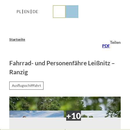
Z
u
PL
EN
DE
m
I
n
h
a
Startseite
Teilen
l
PDF
t
Fahrrad- und Personenfähre Leißnitz –
Ranzig
Ausflugsschifffahrt