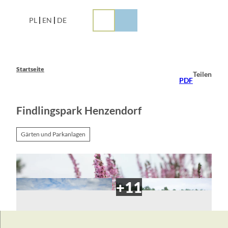
Z
u
PL
EN
DE
m
I
n
h
a
Startseite
Teilen
l
PDF
t
Findlingspark Henzendorf
Gärten und Parkanlagen