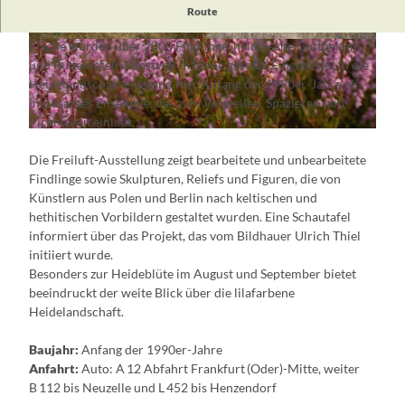
Der
Findlingspark Henzendorf
liegt am Rand der
Route
Henzendorfer Heide im Naturpark Schlaubetal. Auf 4 Hektar
Fläche wurden über 2000 Findlinge, heidnische Gottheiten
© Florian Läufer, Lizenz: Seenland Oder-Spree
© Florian Läufer, Lizenz: Seenland Oder-Spree
und Runentafeln kunstvoll in Szene gesetzt. Eingebettet in die
Heidelandschaft entstand hier Anfang der 1990er-Jahre ein
imposantes Ensemble, das zum Verweilen, Spazieren und
Picknicken einlädt.
© Melina Krahl, Lizenz: Seenland Oder-Spree
Die Freiluft-Ausstellung zeigt bearbeitete und unbearbeitete
Findlinge sowie Skulpturen, Reliefs und Figuren, die von
Künstlern aus Polen und Berlin nach keltischen und
hethitischen Vorbildern gestaltet wurden. Eine Schautafel
informiert über das Projekt, das vom Bildhauer Ulrich Thiel
initiiert wurde.
Besonders zur Heideblüte im August und September bietet
beeindruckt der weite Blick über die lilafarbene
Heidelandschaft.
Baujahr:
Anfang der 1990er-Jahre
Anfahrt:
Auto: A 12 Abfahrt Frankfurt (Oder)-Mitte, weiter
B 112 bis Neuzelle und L 452 bis Henzendorf