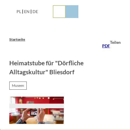
Z
u
PL
EN
DE
m
I
n
h
a
Startseite
Teilen
l
PDF
t
Heimatstube für "Dörfliche
Alltagskultur" Bliesdorf
Museen
© Florian Läufer