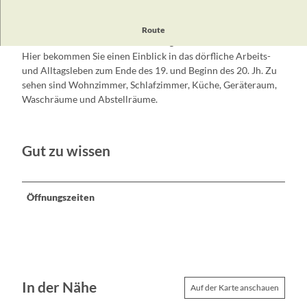
Bliesdorf war ein Fischerdorf und wurde 1335 zum erstenmal
Route
urkundlich erwähnt. Seit Juli 1991 gibt es die Heimatstube.
Hier bekommen Sie einen Einblick in das dörfliche Arbeits-
und Alltagsleben zum Ende des 19. und Beginn des 20. Jh. Zu
sehen sind Wohnzimmer, Schlafzimmer, Küche, Geräteraum,
Waschräume und Abstellräume.
Gut zu wissen
Öffnungszeiten
In der Nähe
Auf der Karte anschauen