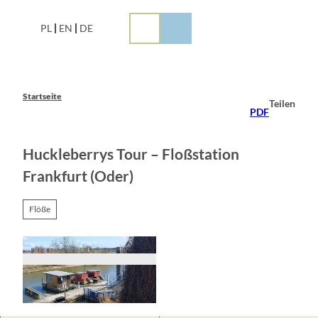
Z
u
PL
EN
DE
m
I
n
h
a
Startseite
Teilen
l
PDF
t
Huckleberrys Tour – Floßstation
Frankfurt (Oder)
Flöße
© Maja Kühn