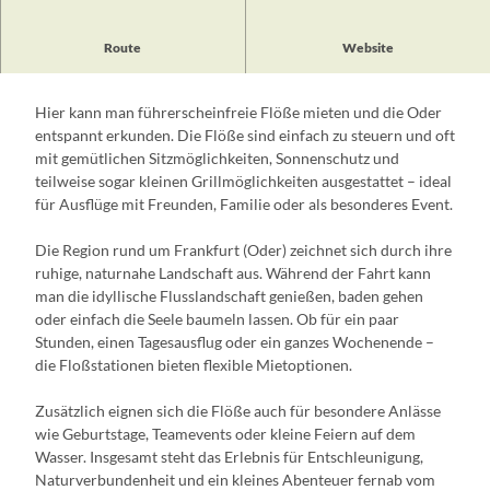
Die Huckleberrys Floßstationen in Frankfurt (Oder) bieten ein
Route
Website
besonderes Freizeit- und Naturerlebnis auf dem Wasser.
Hier kann man führerscheinfreie Flöße mieten und die Oder
entspannt erkunden. Die Flöße sind einfach zu steuern und oft
mit gemütlichen Sitzmöglichkeiten, Sonnenschutz und
teilweise sogar kleinen Grillmöglichkeiten ausgestattet – ideal
für Ausflüge mit Freunden, Familie oder als besonderes Event.
Die Region rund um Frankfurt (Oder) zeichnet sich durch ihre
ruhige, naturnahe Landschaft aus. Während der Fahrt kann
man die idyllische Flusslandschaft genießen, baden gehen
oder einfach die Seele baumeln lassen. Ob für ein paar
Stunden, einen Tagesausflug oder ein ganzes Wochenende –
die Floßstationen bieten flexible Mietoptionen.
Zusätzlich eignen sich die Flöße auch für besondere Anlässe
wie Geburtstage, Teamevents oder kleine Feiern auf dem
Wasser. Insgesamt steht das Erlebnis für Entschleunigung,
Naturverbundenheit und ein kleines Abenteuer fernab vom