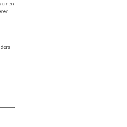
m einen
eren
nders