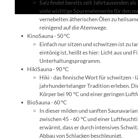
Salz findet bereits seit Jahrtausenden al
viele wichtige Spurenelemente für den m
vernebelten ätherischen Ölen zu heilsam
reinigend auf die Atemwege.
KinoSauna - 50 °C
Einfach nur sitzen und schwitzen ist zu l
eintönig ist, heißt es hier: Licht aus un
Unterhaltungsprogramm.
HikiSauna - 90 °C
Hiki - das finnische Wort für schwitzen - l
jahrhundertelanger Tradition erleben. Di
Körper bei 90 °C und einer geringen Luftf
BioSauna - 60 °C
In dieser milden und sanften Saunavaria
zwischen 45 - 60 °C und einer Luftfeuchti
erwärmt, dass er durch intensives Schwit
Abbau von Schlacken beschleunigt.