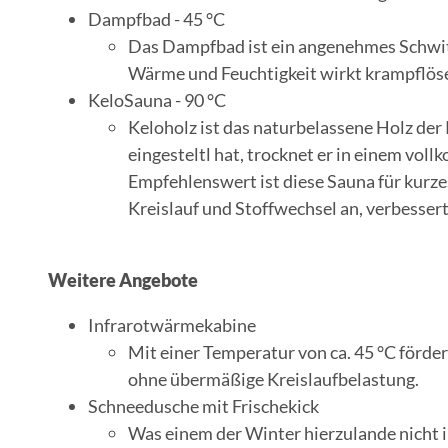
Dampfbad - 45 °C
Das Dampfbad ist ein angenehmes Schwi
Wärme und Feuchtigkeit wirkt krampflös
KeloSauna - 90 °C
Keloholz ist das naturbelassene Holz de
eingesteltl hat, trocknet er in einem vol
Empfehlenswert ist diese Sauna für kurze
Kreislauf und Stoffwechsel an, verbessert
Weitere Angebote
Infrarotwärmekabine
Mit einer Temperatur von ca. 45 °C förde
ohne übermäßige Kreislaufbelastung.
Schneedusche mit Frischekick
Was einem der Winter hierzulande nicht i