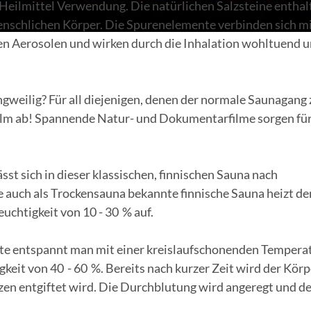
s Heilmittel Verwendung. Die natürlichen Salzsteine enthal
i
enschlichen Körper. Die Spurenelemente verbinden sich m
en Aerosolen und wirken durch die Inhalation wohltuend 
e
l
angweilig? Für all diejenigen, denen der normale Saunagang 
e
d Film ab! Spannende Natur- und Dokumentarfilme sorgen fü
n
ässt sich in dieser klassischen, finnischen Sauna nach
e auch als Trockensauna bekannte finnische Sauna heizt de
euchtigkeit von 10 - 30 % auf.
nte entspannt man mit einer kreislaufschonenden Tempera
gkeit von 40 - 60 %. Bereits nach kurzer Zeit wird der Körp
zen entgiftet wird. Die Durchblutung wird angeregt und d