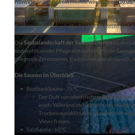
Hinweis
: In der SaarowTherme werden
vom 10.06.-
Revisionsarbeiten umfassen verschiedene Bereiche
Saunalandschaft. Während der Revision bleibt die
Revisionsarbeiten vollständig abgeschlossen und di
© Ilka Richnow
Die
Saunalandschaft der SaarowTherme
ist ein G
und wohltuender Pflege eintauchen und ein Saunaer
pflegende Zeremonien, traditionell skandinavisch, 
Die Saunen im Überblick
BrotbackSauna - 75 °C
Der Duft von ofenfrischem Brot und süß
wach. Während im Holzofen das knusprig 
Trockensaunaklima entspannen und sich 
View« freuen.
SalzSauna - 60 °C