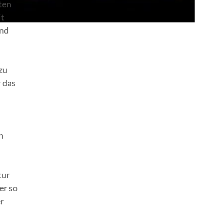
ten
it
und
zu
r das
n
tur
er so
er