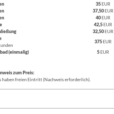
en
35
EUR
en
37,50
EUR
en
40
EUR
e
42,5
EUR
hließung
32,50
EUR
e
375
EUR
Stunden
ad (einmalig)
5
EUR
nweis zum Preis:
 haben freien Eintritt (Nachweis erforderlich).