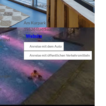
Kontaktdaten
ind die
Am Kurpark 1
15526
Bad Saarow
spiel
Website
de und
en.
Anreise mit dem Auto
Anreise mit öffentlichen Verkehrsmitteln
rungen
e