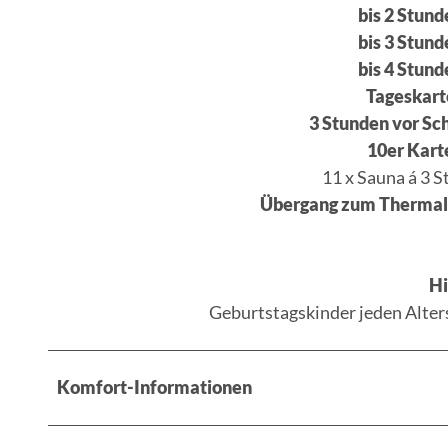
bis 2 Stund
bis 3 Stund
bis 4 Stund
Tageskart
3 Stunden vor Sc
10er Kart
11 x Sauna á 3 
Übergang zum Thermalb
Hi
Geburtstagskinder jeden Alters
Komfort-Informationen