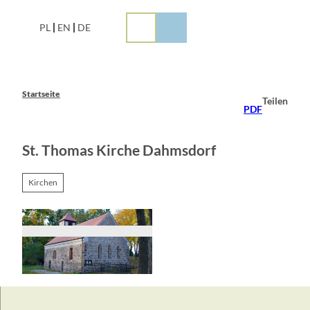
Z
u
PL
EN
DE
m
I
n
h
a
Startseite
Teilen
l
PDF
t
St. Thomas Kirche Dahmsdorf
Kirchen
© Tourismusverein Scharmützelsee e.V.