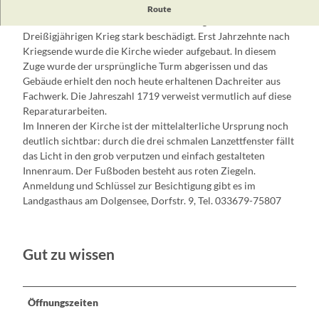
Der Feldsteinbau aus dem 13. und 14. Jahrhundert ist eines
Route
der ältesten Gotteshäuser in Brandenburg und wurde im
Dreißigjährigen Krieg stark beschädigt. Erst Jahrzehnte nach
Kriegsende wurde die Kirche wieder aufgebaut. In diesem
Zuge wurde der ursprüngliche Turm abgerissen und das
Gebäude erhielt den noch heute erhaltenen Dachreiter aus
Fachwerk. Die Jahreszahl 1719 verweist vermutlich auf diese
Reparaturarbeiten.
Im Inneren der Kirche ist der mittelalterliche Ursprung noch
deutlich sichtbar: durch die drei schmalen Lanzettfenster fällt
das Licht in den grob verputzen und einfach gestalteten
Innenraum. Der Fußboden besteht aus roten Ziegeln.
Anmeldung und Schlüssel zur Besichtigung gibt es im
Landgasthaus am Dolgensee, Dorfstr. 9, Tel. 033679-75807
Gut zu wissen
Öffnungszeiten