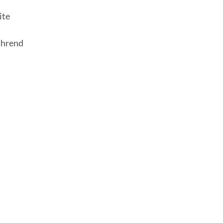
ite
ährend