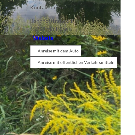
Kontaktdaten
Bahnhofstraße 61
15299
Müllrose
Website
Anreise mit dem Auto
Anreise mit öffentlichen Verkehrsmitteln
egen,