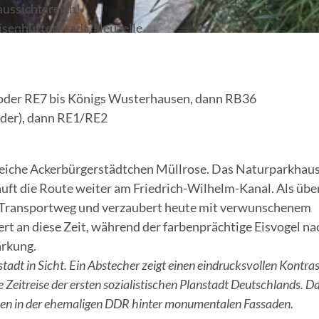
aussichtsreich!
isenhüttenstadt, Neuzelle
 oder RE7 bis Königs Wusterhausen, dann RB36
der), dann RE1/RE2
nreiche Ackerbürgerstädtchen Müllrose. Das Naturparkhaus
äuft die Route weiter am Friedrich-Wilhelm-Kanal. Als übe
er Transportweg und verzaubert heute mit verwunschenem
rt an diese Zeit, während der farbenprächtige Eisvogel na
ärkung.
stadt in Sicht. Ein Abstecher zeigt einen eindrucksvollen Kontras
e Zeitreise der ersten sozialistischen Planstadt Deutschlands. D
eben in der ehemaligen DDR hinter monumentalen Fassaden.