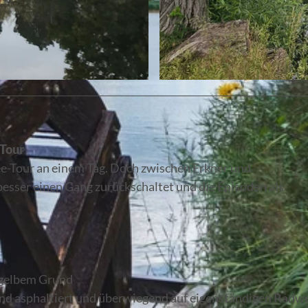
© Dana Braun, Lizenz: Seenland Oder-Spree
-Tour
ee-Tour an einem Tag. Doch zwischen Erkner und
 besser einen Gang zurückschaltet und die Episoden als
 gelbem Grund
d asphaltiert und überwiegend auf eigenständigen Radw