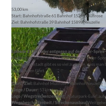
53,00 km
Start: Bahnhofstraße 61 Bahnhof 15299 Müllrose
Ziel: Bahnhofstraße 39 Bahnhof 15898 Neuzelle
© Sandra Haß, Lizenz: Seenland Oder-Spree
Episode 2: Der Oder entgegen auf der Oder-Spree
Radprofis schaffen die 237 Kilometer der Oder-Spr
Eisenhüttenstadt gibt es so viel zu sehen, dass man
Tagestouren fährt.
Start / Ziel:
Bahnhof Müllrose / Bahnhof Neuzelle
Länge / Dauer:
53 km / ca. 5 h
Logo / Wegstreckenzeichen:
„Naturpark-Eule“ auf
Wegebeschaffenheit / Streckenausbau:
Weitgehen