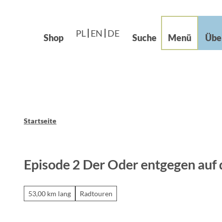
Languages – Języki
beiten im Grünen
Z
Leichte Sprache
u
og
PL
EN
DE
m
Shop
Suche
Menü
Übe
I
n
h
a
l
t
Startseite
Episode 2 Der Oder entgegen auf
53,00 km lang
Radtouren