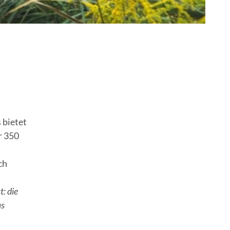
 bietet
r 350
ch
t: die
as