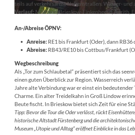
teils auf verkehrsarme Nebenstraßen. Wasser- und 
Verlauf:
Müllrose, Brieskow-Finkenheerd, Aurith, E
© Steffen Lehmann, Lizenz: TMB Fotoarchiv
An-/Abreise ÖPNV:
Anreise:
RE1 bis Frankfurt (Oder), dann RB36
Abreise:
RB43/RE10 bis Cottbus/Frankfurt (O
Wegbeschreibung
Als „Tor zum Schlaubetal“ präsentiert sich das see
einen guten Überblick zur Region. Wasserreich verl
Jahre alte Verbindung war er einst ein bedeutend
Charme. Ein alter Treidelkahn in Groß Lindow erinne
Beute fischt. In Brieskow bietet sich Zeit für eine St
Tipp: Bevor die Tour die Oder verlässt, rückt Eisenhütten
historische Altstadt Fürstenberg und die architektonisch
Museum „Utopie und Alltag“ eröffnet Einblicke in das L