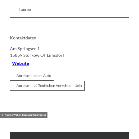
Touren
Kontaktdaten
Am Springsee 1
15859
Storkow OT Limsdorf
Website
Anreise mit dem Auto
Anreise mit öffentlichen Verkehrsmitteln
© Nadine Weber, Seenland Oder Spree