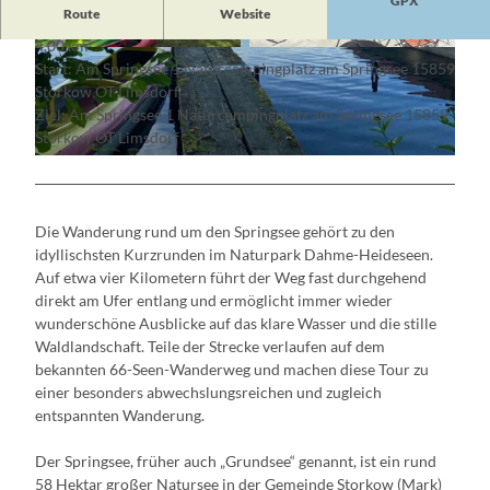
GPX
Route
Website
4,00 km
© Jennifer Ehm, Lizenz: Seenland Oder Spree
© Jennifer Ehm, Lizenz: Seenland Oder Spree
Start: Am Springsee 1 Naturcampingplatz am Springsee 15859
Storkow OT Limsdorf
Ziel: Am Springsee 1 Naturcampingplatz am Springsee 15859
Storkow OT Limsdorf
© Nadine Weber, Lizenz: Tourismusverein Scharmützelsee e.V.
Die Wanderung rund um den Springsee gehört zu den
idyllischsten Kurzrunden im Naturpark Dahme-Heideseen.
Auf etwa vier Kilometern führt der Weg fast durchgehend
direkt am Ufer entlang und ermöglicht immer wieder
wunderschöne Ausblicke auf das klare Wasser und die stille
Waldlandschaft. Teile der Strecke verlaufen auf dem
bekannten 66-Seen-Wanderweg und machen diese Tour zu
einer besonders abwechslungsreichen und zugleich
entspannten Wanderung.
Der Springsee, früher auch „Grundsee“ genannt, ist ein rund
58 Hektar großer Natursee in der Gemeinde Storkow (Mark)