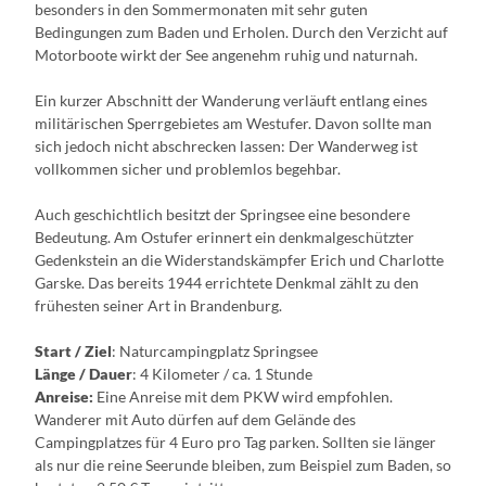
besonders in den Sommermonaten mit sehr guten
Bedingungen zum Baden und Erholen. Durch den Verzicht auf
Motorboote wirkt der See angenehm ruhig und naturnah.
Ein kurzer Abschnitt der Wanderung verläuft entlang eines
militärischen Sperrgebietes am Westufer. Davon sollte man
sich jedoch nicht abschrecken lassen: Der Wanderweg ist
vollkommen sicher und problemlos begehbar.
Auch geschichtlich besitzt der Springsee eine besondere
Bedeutung. Am Ostufer erinnert ein denkmalgeschützter
Gedenkstein an die Widerstandskämpfer Erich und Charlotte
Garske. Das bereits 1944 errichtete Denkmal zählt zu den
frühesten seiner Art in Brandenburg.
Start / Ziel
: Naturcampingplatz Springsee
Länge / Dauer
: 4 Kilometer / ca. 1 Stunde
Anreise:
Eine Anreise mit dem PKW wird empfohlen.
Wanderer mit Auto dürfen auf dem Gelände des
Campingplatzes für 4 Euro pro Tag parken. Sollten sie länger
als nur die reine Seerunde bleiben, zum Beispiel zum Baden, so