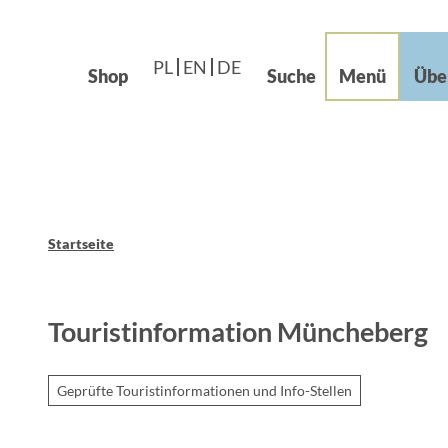
Languages – Języki
beiten im Grünen
Z
Leichte Sprache
u
og
PL
EN
DE
m
Shop
Suche
Menü
Übe
I
n
h
a
l
t
Startseite
Touristinformation Müncheberg
Geprüfte Touristinformationen und Info-Stellen