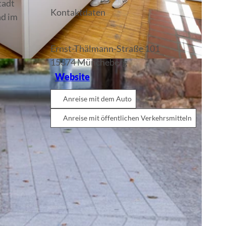
tadt
Kontaktdaten
nd im
Ernst-Thälmann-Straße 101
15374
Müncheberg
Website
Anreise mit dem Auto
Anreise mit öffentlichen Verkehrsmitteln