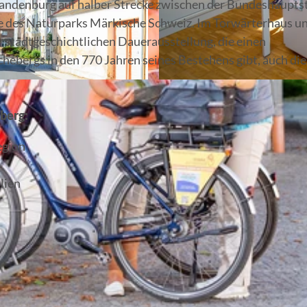
randenburg auf halber Strecke zwischen der Bundeshaupts
e des Naturparks Märkische Schweiz. Im Torwärterhaus u
r stadtgeschichtlichen Dauerausstellung, die einen
ebergs in den 770 Jahren seines Bestehens gibt, auch die
© Florian Läufer, Lizenz: Seenland Oder-Spree
berg:
egion
lien