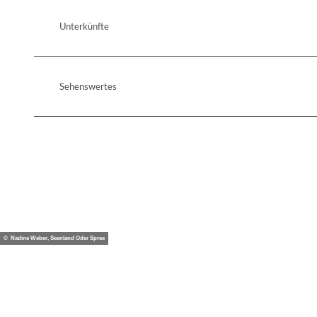
Unterkünfte
Sehenswertes
© Nadine Weber, Seenland Oder Spree