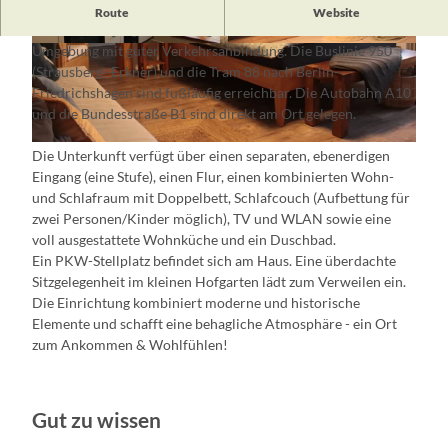
Die 41 m² große
Gästewohnung "Die Kleine Bleibe"
liegt in
Route
Website
Alt-Rüdersdorf in einer ruhigen, wald- und seenreichen
Umgebung mit guter Verkehrsanbindung. Die Buslinie 950
© Esther Zschärn
© Esther Zschärn
(Strausberg–Erkner) und die Tram 88 nach Berlin-
Friedrichshagen sind fußläufig erreichbar. Die Autobahn A10
und die Bundesstraße B1 sind direkt am Ort gelegen.
© Esther Zschärn
Die Unterkunft verfügt über einen separaten, ebenerdigen
Eingang (eine Stufe), einen Flur, einen kombinierten Wohn-
und Schlafraum mit Doppelbett, Schlafcouch (Aufbettung für
zwei Personen/Kinder möglich), TV und WLAN sowie eine
voll ausgestattete Wohnküche und ein Duschbad.
Ein PKW-Stellplatz befindet sich am Haus. Eine überdachte
Sitzgelegenheit im kleinen Hofgarten lädt zum Verweilen ein.
Die Einrichtung kombiniert moderne und historische
Elemente und schafft eine behagliche Atmosphäre - ein Ort
zum Ankommen & Wohlfühlen!
Gut zu wissen