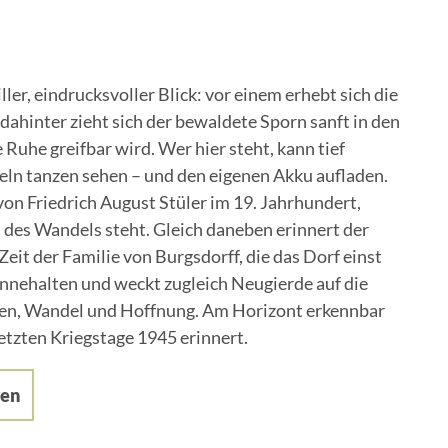
ler, eindrucksvoller Blick: vor einem erhebt sich die
dahinter zieht sich der bewaldete Sporn sanft in den
Ruhe greifbar wird. Wer hier steht, kann tief
eln tanzen sehen – und den eigenen Akku aufladen.
von Friedrich August Stüler im 19. Jahrhundert,
n des Wandels steht. Gleich daneben erinnert der
eit der Familie von Burgsdorff, die das Dorf einst
Innehalten und weckt zugleich Neugierde auf die
eden, Wandel und Hoffnung. Am Horizont erkennbar
letzten Kriegstage 1945 erinnert.
ren