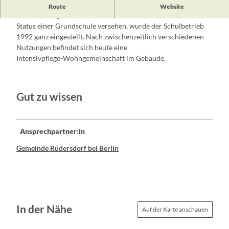
Die
alte Schule Herzfelde
wurde 1884 als zweistöckiger,
Route
Website
massiver Ziegelbau errichtet. Nach 1991 nur noch mit dem
Status einer Grundschule versehen, wurde der Schulbetrieb
1992 ganz eingestellt. Nach zwischenzeitlich verschiedenen
Nutzungen befindet sich heute eine
Intensivpflege-Wohngemeinschaft im Gebäude.
Gut zu wissen
Ansprechpartner:in
Gemeinde Rüdersdorf bei Berlin
In der Nähe
Auf der Karte anschauen