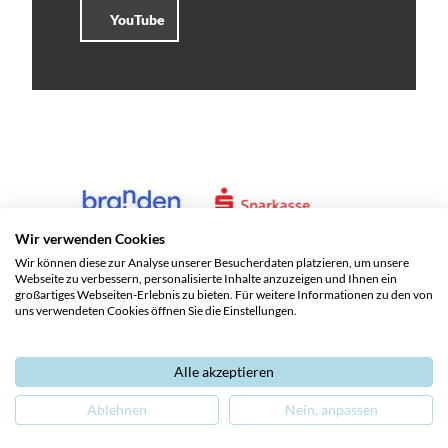
YouTube
Wir verwenden Cookies
Wir können diese zur Analyse unserer Besucherdaten platzieren, um unsere
Webseite zu verbessern, personalisierte Inhalte anzuzeigen und Ihnen ein
großartiges Webseiten-Erlebnis zu bieten. Für weitere Informationen zu den von
uns verwendeten Cookies öffnen Sie die Einstellungen.
Alle akzeptieren
Service und Kontakte
Impressum
Datenschutz
Ablehnen
Nein, anpassen
Barrierefreiheit
Leichte Sprache