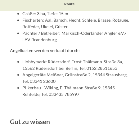
Fakten zum Gewässer:
Route
Größe: 3 ha, Tiefe: 15 m
Fischarten: Aal, Barsch, Hecht, Schleie, Brasse, Rotauge,
Rotfeder, Ukelei, Güster
Pächter / Betreiber: Märkisch-Oderländer Angler e.V./
LAV Brandenburg
Angelkarten werden verkauft durch:
Hobbymarkt Rüdersdorf, Ernst-Thälmann-Straße 3a,
15562 Rüdersdorf bei Berlin, Tel. 0152 28511653
Angelgeräte Meißner, Grünstraße 2, 15344 Strausberg,
Tel. 03341 23600
Pilkerbau - Wiking, E.-Thälmann Straße 9, 15345
Rehfelde, Tel. 033435 785997
Gut zu wissen