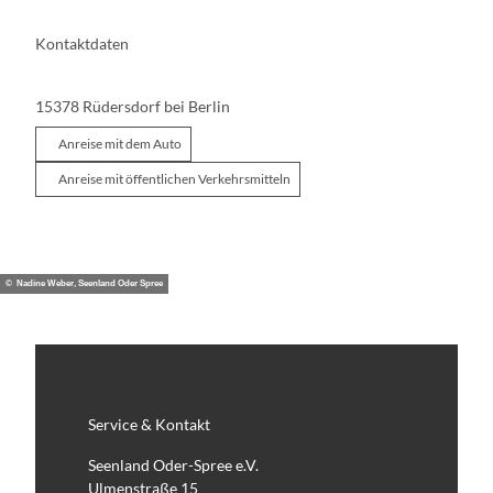
Kontaktdaten
15378
Rüdersdorf bei Berlin
Anreise mit dem Auto
Anreise mit öffentlichen Verkehrsmitteln
© Nadine Weber, Seenland Oder Spree
Service & Kontakt
Seenland Oder-Spree e.V.
Ulmenstraße 15