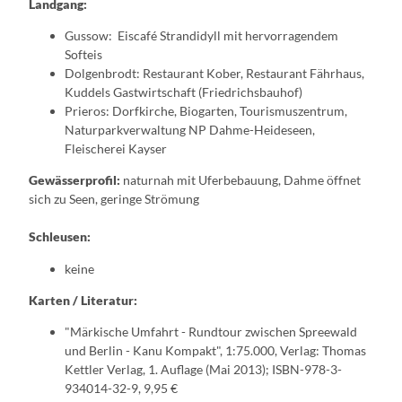
Landgang:
Gussow: Eiscafé Strandidyll mit hervorragendem
Softeis
Dolgenbrodt: Restaurant Kober, Restaurant Fährhaus,
Kuddels Gastwirtschaft (Friedrichsbauhof)
Prieros: Dorfkirche, Biogarten, Tourismuszentrum,
Naturparkverwaltung NP Dahme-Heideseen,
Fleischerei Kayser
Gewässerprofil:
naturnah mit Uferbebauung, Dahme öffnet
sich zu Seen, geringe Strömung
Schleusen:
keine
Karten / Literatur:
"Märkische Umfahrt - Rundtour zwischen Spreewald
und Berlin - Kanu Kompakt", 1:75.000, Verlag: Thomas
Kettler Verlag, 1. Auflage (Mai 2013); ISBN-978-3-
934014-32-9, 9,95 €