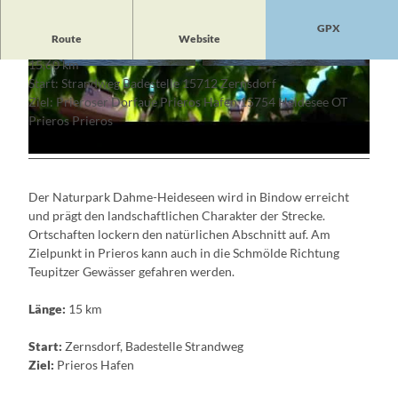
GPX
V
Route
Website
i
15,60 km
d
© Petra Förster, Lizenz: Tourismusverband Dah
© Petra Förster, Lizenz: Tourismusverband Dah
Start: Strandweg Badestelle 15712 Zernsdorf
me-Seenland e.V. |
CC-BY-NC-SA
me-Seenland e.V. |
CC-BY-NC-SA
e
Ziel: Prieroser Dorfaue Prieros Hafen 15754 Heidesee OT
o
Prieros Prieros
a
b
s
Der Naturpark Dahme-Heideseen wird in Bindow erreicht
p
und prägt den landschaftlichen Charakter der Strecke.
i
Ortschaften lockern den natürlichen Abschnitt auf. Am
e
Zielpunkt in Prieros kann auch in die Schmölde Richtung
l
Teupitzer Gewässer gefahren werden.
e
n
Länge:
15 km
Start:
Zernsdorf, Badestelle Strandweg
Ziel:
Prieros Hafen