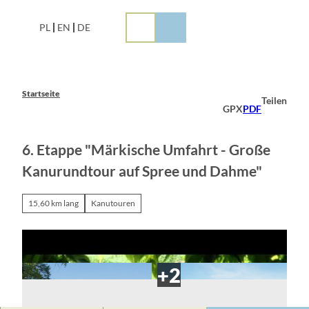
Z
u
PL
EN
DE
m
I
n
h
a
Startseite
Teilen
l
GPX
PDF
t
6. Etappe "Märkische Umfahrt - Große
Kanurundtour auf Spree und Dahme"
15,60 km lang
Kanutouren