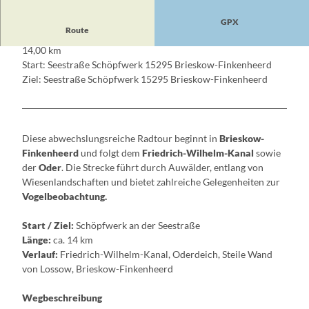
GPX
Route
14,00 km
Start: Seestraße Schöpfwerk 15295 Brieskow-Finkenheerd
Ziel: Seestraße Schöpfwerk 15295 Brieskow-Finkenheerd
Diese abwechslungsreiche Radtour beginnt in
Brieskow-
Finkenheerd
und folgt dem
Friedrich-Wilhelm-Kanal
sowie
der
Oder
. Die Strecke führt durch Auwälder, entlang von
Wiesenlandschaften und bietet zahlreiche Gelegenheiten zur
Vogelbeobachtung.
Start / Ziel:
Schöpfwerk an der Seestraße
Länge:
ca. 14 km
Verlauf:
Friedrich-Wilhelm-Kanal, Oderdeich, Steile Wand
von Lossow, Brieskow-Finkenheerd
Wegbeschreibung