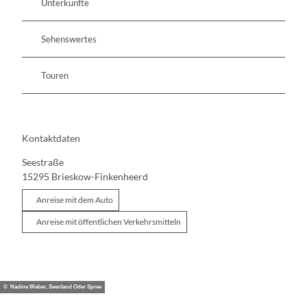
Unterkünfte
Sehenswertes
Touren
Kontaktdaten
Seestraße
15295
Brieskow-Finkenheerd
Anreise mit dem Auto
Anreise mit öffentlichen Verkehrsmitteln
© Nadine Weber, Seenland Oder Spree