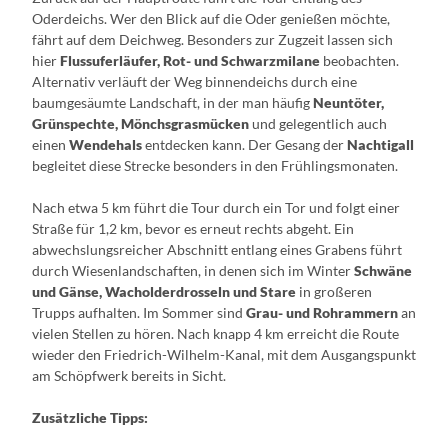
Oderdeichs. Wer den Blick auf die Oder genießen möchte,
fährt auf dem Deichweg. Besonders zur Zugzeit lassen sich
hier
Flussuferläufer, Rot- und Schwarzmilane
beobachten.
Alternativ verläuft der Weg binnendeichs durch eine
baumgesäumte Landschaft, in der man häufig
Neuntöter,
Grünspechte, Mönchsgrasmücken
und gelegentlich auch
einen
Wendehals
entdecken kann. Der Gesang der
Nachtigall
begleitet diese Strecke besonders in den Frühlingsmonaten.
Nach etwa 5 km führt die Tour durch ein Tor und folgt einer
Straße für 1,2 km, bevor es erneut rechts abgeht. Ein
abwechslungsreicher Abschnitt entlang eines Grabens führt
durch Wiesenlandschaften, in denen sich im Winter
Schwäne
und Gänse, Wacholderdrosseln und Stare
in großeren
Trupps aufhalten. Im Sommer sind
Grau- und Rohrammern
an
vielen Stellen zu hören. Nach knapp 4 km erreicht die Route
wieder den Friedrich-Wilhelm-Kanal, mit dem Ausgangspunkt
am Schöpfwerk bereits in Sicht.
Zusätzliche Tipps: