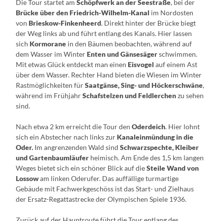
Die Tour startet am
Schöpfwerk an der Seestraße
, bei der
Brücke über den Friedrich-Wilhelm-Kanal
im Nordosten
von
Brieskow-Finkenheerd
. Direkt hinter der Brücke biegt
der Weg links ab und führt entlang des Kanals. Hier lassen
sich
Kormorane
in den Bäumen beobachten, während auf
dem Wasser im Winter
Enten und Gänsesäger
schwimmen.
Mit etwas Glück entdeckt man einen
Eisvogel
auf einem Ast
über dem Wasser. Rechter Hand bieten die Wiesen im Winter
Rastmöglichkeiten für
Saatgänse, Sing- und Höckerschwäne
,
während im Frühjahr
Schafstelzen und Feldlerchen
zu sehen
sind.
Nach etwa 2 km erreicht die Tour den
Oderdeich
. Hier lohnt
sich ein Abstecher nach links zur
Kanaleinmündung in die
Oder.
Im angrenzenden Wald sind
Schwarzspechte, Kleiber
und Gartenbaumläufer
heimisch. Am Ende des 1,5 km langen
Weges bietet sich ein schöner Blick auf die
Steile Wand von
Lossow
am linken Oderufer. Das auffällige turmartige
Gebäude mit Fachwerkgeschöss ist das Start- und Zielhaus
der Ersatz-Regattastrecke der Olympischen Spiele 1936.
Zurück auf der Hauptroute führt die Tour entlang des