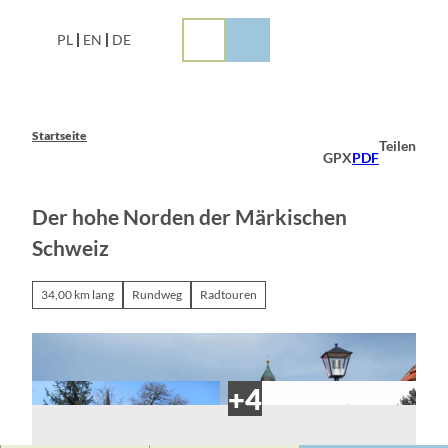
Z
u
PL
EN
DE
m
I
n
h
a
Startseite
Teilen
l
GPX
PDF
t
Der hohe Norden der Märkischen
Schweiz
34,00 km lang
Rundweg
Radtouren