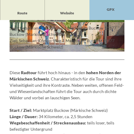
GPX
Route
Website
34,00 km
© Heinz Eidner, Lizenz: Seenland Oder-Spree
© Zenker, Lizenz: Seenland Oder-Spree
Start: Sebastian-Kneipp-Weg 1 Marktplatz Buckow 15377
Buckow (Märkische Schweiz)
Ziel: Sebastian-Kneipp-Weg 1 Marktplatz Buckow 15377
Buckow (Märkische Schweiz)
© Florian Läufer, Lizenz: Seenland Oder-Spree
Diese
Radtour
führt hoch hinaus - in den
hohen Norden der
Märkischen Schweiz
. Charakteristisch für die Tour sind ihre
Vielseitigkeit und ihre Kontraste. Neben weiten, offenen Feld-
und Wiesenlandschaften führt die Tour auch durch dichte
Wälder und vorbei an lauschigen Seen.
Start / Ziel:
Marktplatz Buckow (Märkische Schweiz)
Länge / Dauer:
34 Kilometer, ca. 2,5 Stunden
Wegebeschaffenheit / Streckenausbau:
teils loser, teils
befestigter Untergrund