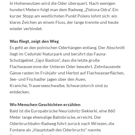
In Hohenwutzen wird die Oder überquert. Nach wenigen
hundert Metern folgt man dem Radweg „Zielona Odra“. Ein
kurzer Stopp am westlichsten Punkt Polens lohnt sich: ein
klares Zeichen an einem Fluss, der lange trennte und heute
wieder verbindet.
Was fliegt, zeigt den Weg
Es geht an den polnischen Oderhängen entlang. Der Abschnitt
liegt im Cedyński Naturpark und berührt das Fauna-
Schutzgebiet „Gęsi Bastion“, dass die letzte große
Flachwasserzone der Unteren Oder bewahrt. Zehntausende
Gänse rasten im Frühjahr und Herbst auf Flachwasserflächen,
See- und Fischadler jagen über den Auen,
Kraniche, Trauerseeschwalbe, Schwarzstorch sind zu
entdecken.
Wo Menschen Geschichten erzählen
Bald ist die Europabrücke Neurüdnitz-Siekierki, eine 860
Meter lange ehemalige Bahnbrücke, erreicht. Der
Oderbruchbahn-Radweg führt zurück nach Wriezen, die
Fontane als „Hauptstadt des Oderbruchs“ nannte.