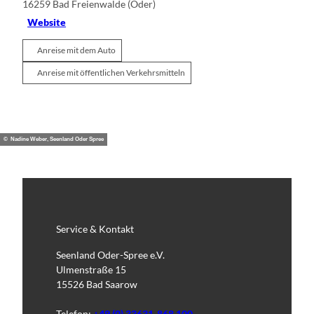
16259
Bad Freienwalde (Oder)
Website
Anreise mit dem Auto
Anreise mit öffentlichen Verkehrsmitteln
© Nadine Weber, Seenland Oder Spree
Service & Kontakt
Seenland Oder-Spree e.V.
Ulmenstraße 15
15526 Bad Saarow
Telefon:
+49 (0) 33631-868 100