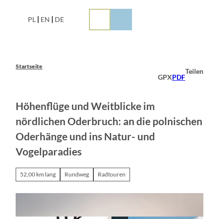
Z
u
PL
EN
DE
m
I
n
h
a
Startseite
Teilen
l
GPX
PDF
t
Höhenflüge und Weitblicke im
nördlichen Oderbruch: an die polnischen
Oderhänge und ins Natur- und
Vogelparadies
52,00 km lang
Rundweg
Radtouren