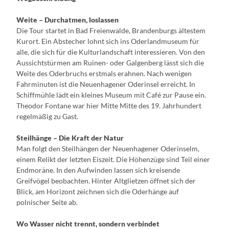
Weite – Durchatmen, loslassen
Die Tour startet in Bad Freienwalde, Brandenburgs ältestem
Kurort. Ein Abstecher lohnt sich ins Oderlandmuseum für
alle, die sich für die Kulturlandschaft interessieren. Von den
Aussichtstürmen am Ruinen- oder Galgenberg lässt sich die
Weite des Oderbruchs erstmals erahnen. Nach wenigen
Fahrminuten ist die Neuenhagener Oderinsel erreicht. In
Schiffmühle lädt ein kleines Museum mit Café zur Pause ein.
Theodor Fontane war hier Mitte Mitte des 19. Jahrhundert
regelmäßig zu Gast.
Steilhänge – Die Kraft der Natur
Man folgt den Steilhängen der Neuenhagener Oderinselm,
einem Relikt der letzten Eiszeit. Die Höhenzüge sind Teil einer
Endmoräne. In den Aufwinden lassen sich kreisende
Greifvögel beobachten. Hinter Altglietzen öffnet sich der
Blick, am Horizont zeichnen sich die Oderhänge auf
polnischer Seite ab.
Wo Wasser nicht trennt, sondern verbindet