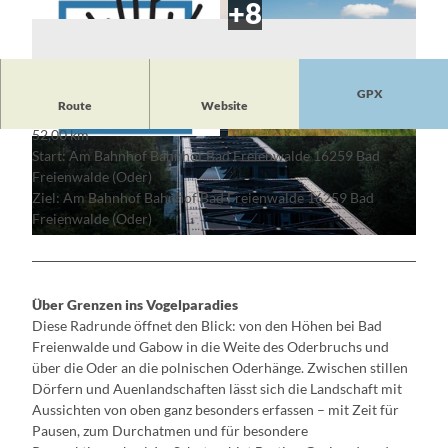
GPX
Route
Website
52,00 km
© Seenland, Lizenz: Seenland Oder-Spree
© TMB-Fotoarchiv/Steffen Lehmann, Lizenz: T
Start: Am Bahnhof Bahnhof Bad Freienwalde 16259 Bad
MB-Fotoarchiv/Steffen Lehmann
Freienwalde (Oder)
Ziel: Am Bahnhof Bahnhof Bad Freienwalde 16259 Bad
Freienwalde (Oder)
© Christoph Creutzburg, Lizenz: Seenland Oder-Spree
Über Grenzen ins Vogelparadies
Diese Radrunde öffnet den Blick: von den Höhen bei Bad
Freienwalde und Gabow in die Weite des Oderbruchs und
über die Oder an die polnischen Oderhänge. Zwischen stillen
Dörfern und Auenlandschaften lässt sich die Landschaft mit
Aussichten von oben ganz besonders erfassen – mit Zeit für
Pausen, zum Durchatmen und für besondere