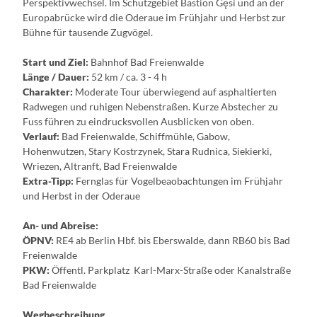
Perspektivwechsel. Im Schutzgebiet Bastion Gęsi und an der
Europabrücke wird die Oderaue im Frühjahr und Herbst zur
Bühne für tausende Zugvögel.
Start und Ziel:
Bahnhof Bad Freienwalde
Länge / Dauer:
52 km / ca. 3 - 4 h
Charakter:
Moderate Tour überwiegend auf asphaltierten
Radwegen und ruhigen Nebenstraßen. Kurze Abstecher zu
Fuss führen zu eindrucksvollen Ausblicken von oben.
Verlauf:
Bad Freienwalde, Schiffmühle, Gabow,
Hohenwutzen, Stary Kostrzynek, Stara Rudnica, Siekierki,
Wriezen, Altranft, Bad Freienwalde
Extra-Tipp:
Fernglas für Vogelbeaobachtungen im Frühjahr
und Herbst in der Oderaue
An- und Abreise:
ÖPNV:
RE4 ab Berlin Hbf. bis Eberswalde, dann RB60 bis Bad
Freienwalde
PKW:
Öffentl. Parkplatz Karl-Marx-Straße oder Kanalstraße
Bad Freienwalde
Wegbeschreibung