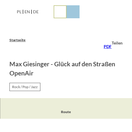
Z
u
PL
EN
DE
m
I
n
h
a
Startseite
Teilen
l
PDF
t
Max Giesinger - Glück auf den Straßen
OpenAir
Rock / Pop / Jazz
Route
Tickets unter www.eventim.de