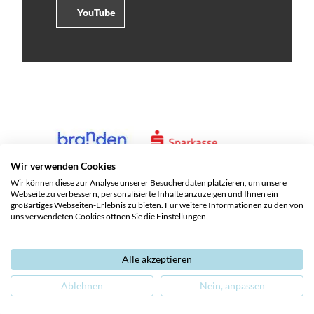
YouTube
Wir verwenden Cookies
Wir können diese zur Analyse unserer Besucherdaten platzieren, um unsere
Webseite zu verbessern, personalisierte Inhalte anzuzeigen und Ihnen ein
großartiges Webseiten-Erlebnis zu bieten. Für weitere Informationen zu den von
uns verwendeten Cookies öffnen Sie die Einstellungen.
Alle akzeptieren
Service und Kontakte
Impressum
Datenschutz
Ablehnen
Nein, anpassen
Barrierefreiheit
Leichte Sprache