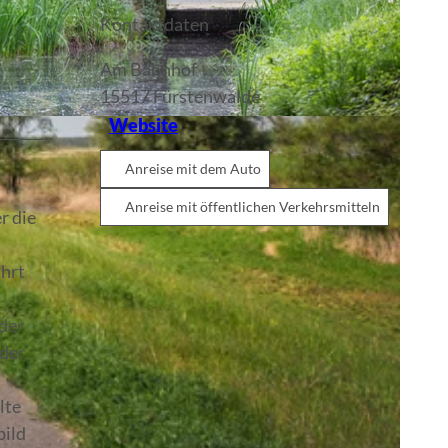
Kontaktdaten
Am Bahnhof
15517
Fürstenwalde
Website
Anreise mit dem Auto
Anreise mit öffentlichen Verkehrsmitteln
r die
ahrt
der
 der
lte
bild