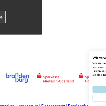
be
Wir ver
Wir können
verbessern
Erlebnis z
Sie die Ein
Kontakte
Impressum
Datenschutz
Barrierefreiheit
Lei