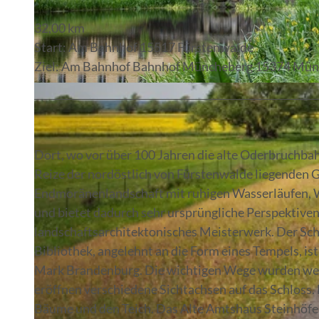
32,00 km
Start: Am Bahnhof 15517 Fürstenwalde
Ziel: Am Bahnhof Bahnhof Müncheberg 15374 Mün
© Florian Läufer, Lizenz: Seenland Oder-Spree
Dort, wo vor über 100 Jahren die alte Oderbruchbahn
Reize der nordöstlich von Fürstenwalde liegenden G
Endmoränenlandschaft mit ruhigen Wasserläufen, W
und bietet dadurch sehr ursprüngliche Perspektiven.
landschaftsarchitektonisches Meisterwerk. Der Sc
Bibliothek, angelehnt an die Form eines Tempels, ist
Mark Brandenburg. Die wichtigen Wege wurden wei
eröffnen verschiedene Sichtachsen auf das Schloss. 
Bäume und den Teich. Das Alte Amtshaus Steinhöfe