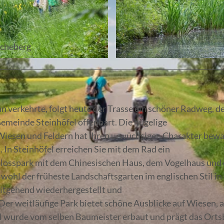
cheberg
© Florian Läufer, Lizenz: Seenland Oder-Spree
 verkehrte, folgt heute der Trasse ein schöner Radweg, de
emeinde Steinhöfel offenbart. Die hügelige
iesen und Feldern hat ihren urwüchsigen Charakter bew
 In Steinhöfel erreichen Sie mit dem Rad ein
hlosspark mit dem Chinesischen Haus, dem Vogelhaus und 
 wohl der früheste Landschaftsgarten im englischen Stil in
tgehend wiederhergestellt und
Der weitläufige Park bietet schöne Ausblicke auf Wiesen, a
l wurde vom selben Baumeister erbaut und prägt das Orts