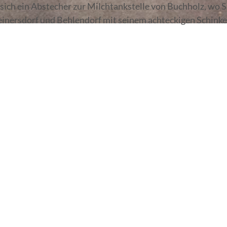
sich ein Abstecher zur Milchtankstelle von Buchholz, wo S
einersdorf und Behlendorf mit seinem achteckigen Schinke