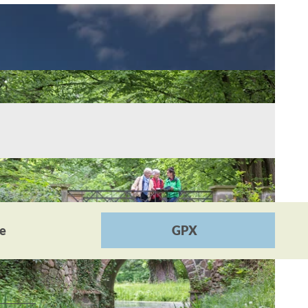
he
GPX