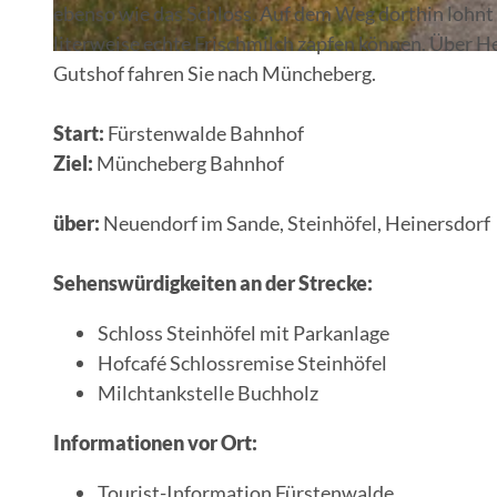
ebenso wie das Schloss. Auf dem Weg dorthin lohnt 
literweise echte Frischmilch zapfen können. Über H
© Florian Läufer
Gutshof fahren Sie nach Müncheberg.
Start:
Fürstenwalde Bahnhof
Ziel:
Müncheberg Bahnhof
über:
Neuendorf im Sande, Steinhöfel, Heinersdorf
Sehenswürdigkeiten an der Strecke:
Schloss Steinhöfel mit Parkanlage
Hofcafé Schlossremise Steinhöfel
Milchtankstelle Buchholz
Informationen vor Ort:
Tourist-Information Fürstenwalde