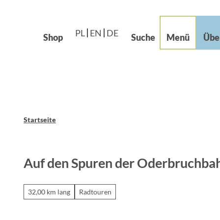
Languages – Języki
beiten im Grünen
Z
Leichte Sprache
u
og
PL
EN
DE
m
Shop
Suche
Menü
Übe
I
n
h
a
l
t
Startseite
Auf den Spuren der Oderbruchbah
32,00 km lang
Radtouren