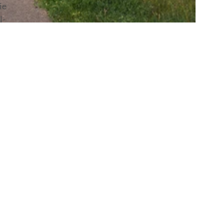
ie
l-